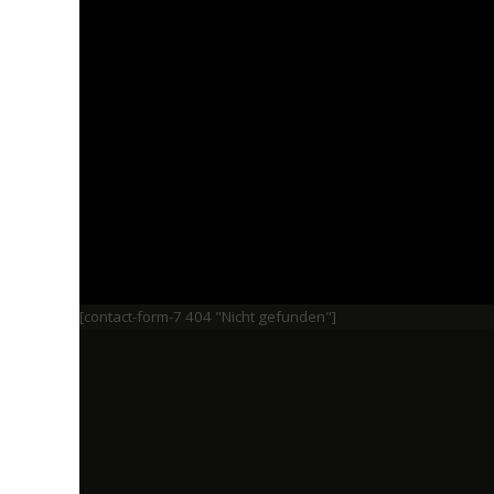
[contact-form-7 404 "Nicht gefunden"]