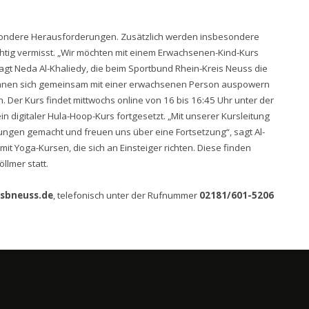
besondere Herausforderungen. Zusätzlich werden insbesondere
htig vermisst. „Wir möchten mit einem Erwachsenen-Kind-Kurs
agt Neda Al-Khaliedy, die beim Sportbund Rhein-Kreis Neuss die
n können sich gemeinsam mit einer erwachsenen Person auspowern
 Der Kurs findet mittwochs online von 16 bis 16:45 Uhr unter der
in digitaler Hula-Hoop-Kurs fortgesetzt. „Mit unserer Kursleitung
rungen gemacht und freuen uns über eine Fortsetzung“, sagt Al-
t Yoga-Kursen, die sich an Einsteiger richten. Diese finden
llmer statt.
ksbneuss.de
, telefonisch unter der Rufnummer
02181/601-5206