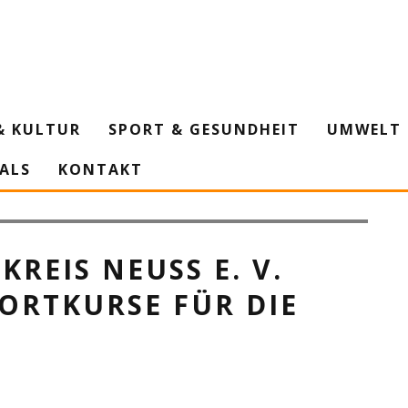
& KULTUR
SPORT & GESUNDHEIT
UMWELT 
IALS
KONTAKT
t besonders in diesen Zeiten gut. © LSB NRW / Andrea Bowinkelmann
REIS NEUSS E. V.
PORTKURSE FÜR DIE