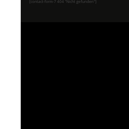
[contact-form-7 404 "Nicht gefunden"]