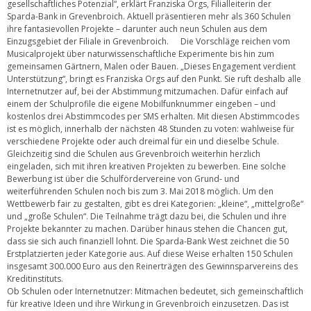
gesellschaftliches Potenzial“, erklärt Franziska Orgs, Filialleiterin der
Sparda-Bank in Grevenbroich. Aktuell präsentieren mehr als 360 Schulen
ihre fantasievollen Projekte – darunter auch neun Schulen aus dem
Einzugsgebiet der Filiale in Grevenbroich. Die Vorschläge reichen vom
Musicalprojekt über naturwissenschaftliche Experimente bis hin zum
gemeinsamen Gärtnern, Malen oder Bauen. „Dieses Engagement verdient
Unterstützung“, bringt es Franziska Orgs auf den Punkt. Sie ruft deshalb alle
Internetnutzer auf, bei der Abstimmung mitzumachen. Dafür einfach auf
einem der Schulprofile die eigene Mobilfunknummer eingeben – und
kostenlos drei Abstimmcodes per SMS erhalten. Mit diesen Abstimmcodes
ist es möglich, innerhalb der nächsten 48 Stunden zu voten: wahlweise für
verschiedene Projekte oder auch dreimal für ein und dieselbe Schule.
Gleichzeitig sind die Schulen aus Grevenbroich weiterhin herzlich
eingeladen, sich mit ihren kreativen Projekten zu bewerben. Eine solche
Bewerbung ist über die Schulfördervereine von Grund- und
weiterführenden Schulen noch bis zum 3. Mai 2018 möglich. Um den
Wettbewerb fair zu gestalten, gibt es drei Kategorien: „kleine“, „mittelgroße“
und „große Schulen“. Die Teilnahme trägt dazu bei, die Schulen und ihre
Projekte bekannter zu machen. Darüber hinaus stehen die Chancen gut,
dass sie sich auch finanziell lohnt. Die Sparda-Bank West zeichnet die 50
Erstplatzierten jeder Kategorie aus. Auf diese Weise erhalten 150 Schulen
insgesamt 300.000 Euro aus den Reinerträgen des Gewinnsparvereins des
Kreditinstituts.
Ob Schulen oder Internetnutzer: Mitmachen bedeutet, sich gemeinschaftlich
für kreative Ideen und ihre Wirkung in Grevenbroich einzusetzen. Das ist