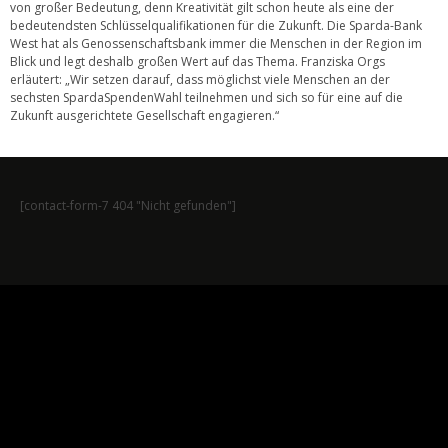
von großer Bedeutung, denn Kreativität gilt schon heute als eine der
bedeutendsten Schlüsselqualifikationen für die Zukunft. Die Sparda-Bank
West hat als Genossenschaftsbank immer die Menschen in der Region im
Blick und legt deshalb großen Wert auf das Thema. Franziska Orgs
erläutert: „Wir setzen darauf, dass möglichst viele Menschen an der
sechsten SpardaSpendenWahl teilnehmen und sich so für eine auf die
Zukunft ausgerichtete Gesellschaft engagieren.“
[contact-form-7 404 "Nicht gefunden"]