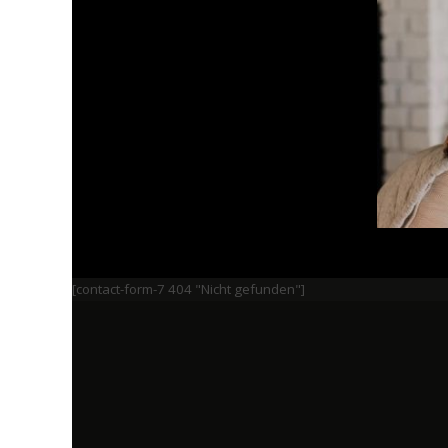
[contact-form-7 404 "Nicht gefunden"]