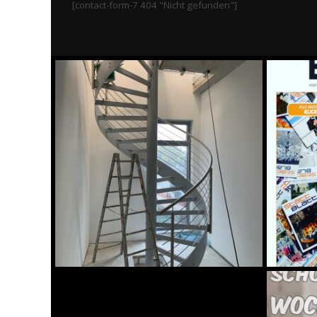
[contact-form-7 404 "Nicht gefunden"]