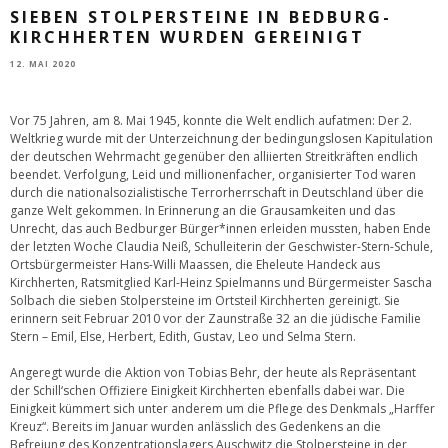
SIEBEN STOLPERSTEINE IN BEDBURG-
KIRCHHERTEN WURDEN GEREINIGT
12. MAI 2020
Vor 75 Jahren, am 8. Mai 1945, konnte die Welt endlich aufatmen: Der 2.
Weltkrieg wurde mit der Unterzeichnung der bedingungslosen Kapitulation
der deutschen Wehrmacht gegenüber den alliierten Streitkräften endlich
beendet. Verfolgung, Leid und millionenfacher, organisierter Tod waren
durch die nationalsozialistische Terrorherrschaft in Deutschland über die
ganze Welt gekommen. In Erinnerung an die Grausamkeiten und das
Unrecht, das auch Bedburger Bürger*innen erleiden mussten, haben Ende
der letzten Woche Claudia Neiß, Schulleiterin der Geschwister-Stern-Schule,
Ortsbürgermeister Hans-Willi Maassen, die Eheleute Handeck aus
Kirchherten, Ratsmitglied Karl-Heinz Spielmanns und Bürgermeister Sascha
Solbach die sieben Stolpersteine im Ortsteil Kirchherten gereinigt. Sie
erinnern seit Februar 2010 vor der Zaunstraße 32 an die jüdische Familie
Stern – Emil, Else, Herbert, Edith, Gustav, Leo und Selma Stern.
Angeregt wurde die Aktion von Tobias Behr, der heute als Repräsentant
der Schill‘schen Offiziere Einigkeit Kirchherten ebenfalls dabei war. Die
Einigkeit kümmert sich unter anderem um die Pflege des Denkmals „Harffer
Kreuz“. Bereits im Januar wurden anlässlich des Gedenkens an die
Befreiung des Konzentrationslagers Auschwitz die Stolpersteine in der