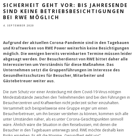
SICHERHEIT GEHT VOR: BIS JAHRESENDE
SIND KEINE BETRIEBSBESICHTIGUNGEN
BEI RWE MÖGLICH
4. SEPTEMBER 2020
Aufgrund der aktuellen Corona-Pandemie sind in den Tagebauen
und Kraftwerken von RWE Power weiterhin keine Besichtigungen
möglich. Die wenigen bereits vereinbarten Termine müssen leider
abgesagt werden. Der Besucherdienst von RWE bittet daher alle
Interessierten um Verständnis für diese Maßnahme. Das
Unternehmen setzt die Gruppenführungen im Interesse des
Gesundheitsschutzes für Besucher, Mitarbeiter und
Gästebetreuer weiter aus.
Die zum Schutz vor einer Ansteckung mit dem Covid-19-Virus nötigen
Mindestabstände zwischen den Teilnehmenden sind bei den Führungen in
Besucherzentren und Kraftwerken nicht jederzeit sicher einzuhalten.
Versammelt sich beispielsweise eine Gruppe enger um einen
Besucherbetreuer, um ihn besser verstehen zu können, kommen sich alle
unter Umständen näher, als es unter Corona-Gesichtspunkten sinnvoll
wäre. Ähnlich wäre die Situation in den Reisebussen, mit denen die
Besucher in den Tagebauen unterwegs sind. RWE möchte deshalb kein
Risiko eingehen. Es gilt die Maxime „Gesundheit geht vor“.