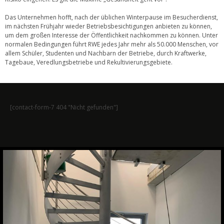
Das Unternehmen hofft, nach der üblichen Winterpause im Besucherdienst,
im nächsten Frühjahr wieder Betriebsbesichtigungen anbieten zu können,
um dem großen Interesse der Öffentlichkeit nachkommen zu können. Unter
normalen Bedingungen führt RWE jedes Jahr mehr als 50.000 Menschen, vor
allem Schüler, Studenten und Nachbarn der Betriebe, durch Kraftwerke,
Tagebaue, Veredlungsbetriebe und Rekultivierungsgebiete.
[contact-form-7 404 "Nicht gefunden"]