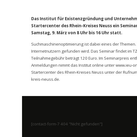
Das Institut für Existenzgründung und Unternehm
Startercenter des Rhein-Kreises Neuss ein Semin
Samstag, 9. März von 8 Uhr bis 16 Uhr statt.
Suchmaschinenoptimierung ist dabei eines der Themen. S
Internetnutzern gefunden wird. Das Seminar findet im TZ
Teilnahmegebühr beträgt 120 Euro. Im Seminarpreis enth
Anmeldungen nimmt das Institut online unter www.ieu-o
Startercenter des Rhein-Kreises Neuss unter der Rufn
kreis-neuss.de.
[contact-form-7 404 "Nicht gefunden"]