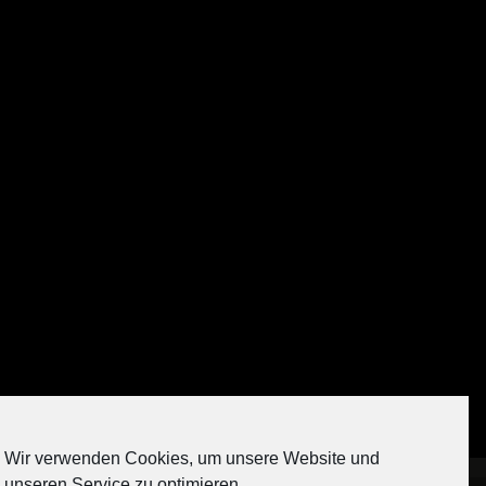
Auf Instagram folgen
Wir verwenden Cookies, um unsere Website und
[contact-form-7 404 "Nicht gefunden"]
unseren Service zu optimieren.