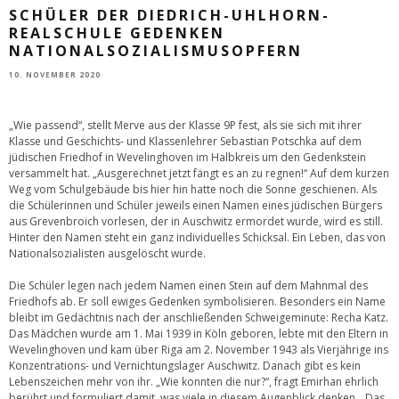
SCHÜLER DER DIEDRICH-UHLHORN-
REALSCHULE GEDENKEN
NATIONALSOZIALISMUSOPFERN
10. NOVEMBER 2020
„Wie passend“, stellt Merve aus der Klasse 9P fest, als sie sich mit ihrer
Klasse und Geschichts- und Klassenlehrer Sebastian Potschka auf dem
jüdischen Friedhof in Wevelinghoven im Halbkreis um den Gedenkstein
versammelt hat. „Ausgerechnet jetzt fängt es an zu regnen!“ Auf dem kurzen
Weg vom Schulgebäude bis hier hin hatte noch die Sonne geschienen. Als
die Schülerinnen und Schüler jeweils einen Namen eines jüdischen Bürgers
aus Grevenbroich vorlesen, der in Auschwitz ermordet wurde, wird es still.
Hinter den Namen steht ein ganz individuelles Schicksal. Ein Leben, das von
Nationalsozialisten ausgelöscht wurde.
Die Schüler legen nach jedem Namen einen Stein auf dem Mahnmal des
Friedhofs ab. Er soll ewiges Gedenken symbolisieren. Besonders ein Name
bleibt im Gedächtnis nach der anschließenden Schweigeminute: Recha Katz.
Das Mädchen wurde am 1. Mai 1939 in Köln geboren, lebte mit den Eltern in
Wevelinghoven und kam über Riga am 2. November 1943 als Vierjährige ins
Konzentrations- und Vernichtungslager Auschwitz. Danach gibt es kein
Lebenszeichen mehr von ihr. „Wie konnten die nur?“, fragt Emirhan ehrlich
berührt und formuliert damit, was viele in diesem Augenblick denken. „Das