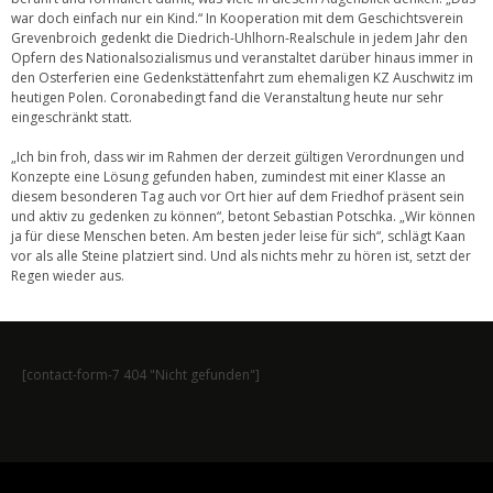
war doch einfach nur ein Kind.“ In Kooperation mit dem Geschichtsverein
Grevenbroich gedenkt die Diedrich-Uhlhorn-Realschule in jedem Jahr den
Opfern des Nationalsozialismus und veranstaltet darüber hinaus immer in
den Osterferien eine Gedenkstättenfahrt zum ehemaligen KZ Auschwitz im
heutigen Polen. Coronabedingt fand die Veranstaltung heute nur sehr
eingeschränkt statt.
„Ich bin froh, dass wir im Rahmen der derzeit gültigen Verordnungen und
Konzepte eine Lösung gefunden haben, zumindest mit einer Klasse an
diesem besonderen Tag auch vor Ort hier auf dem Friedhof präsent sein
und aktiv zu gedenken zu können“, betont Sebastian Potschka. „Wir können
ja für diese Menschen beten. Am besten jeder leise für sich“, schlägt Kaan
vor als alle Steine platziert sind. Und als nichts mehr zu hören ist, setzt der
Regen wieder aus.
[contact-form-7 404 "Nicht gefunden"]