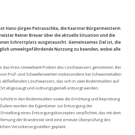
at Hans-Jürgen Petrauschke, die Kaarster Bürgermeisterin
ister Reiner Breuer über die aktuelle Situation und die
nen Schrottplatz ausgetauscht. Gemeinsames Ziel ist, die
glich umweltgefährdende Nutzung zu beenden, wobei alle
te das Kreis-Umweltamt Proben des Löschwassers genommen. Bei
von Prüf- und Schwellenwerten insbesondere bei Schwermetallen
des abfließenden Löschwassers, das sich in zwei Bodenmulden auf
 Ort abgesaugt und ordnungsgemäß entsorgt werden.
erschicht in den Bodenmulden sowie die Errichtung und Beprobung
 Zudem wurden die Eigentümer zur Entsorgung der
 Erstellung eines Entsorgungskonzeptes verpflichtet, das mit dem
fernung der Brandreste sind eine erneute Überprüfung des
chen Versickerungsstellen geplant.