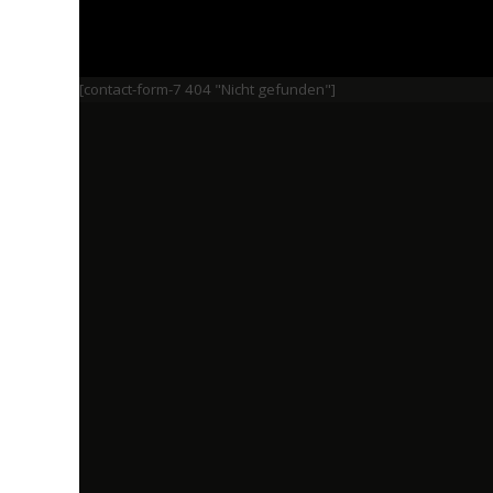
[contact-form-7 404 "Nicht gefunden"]