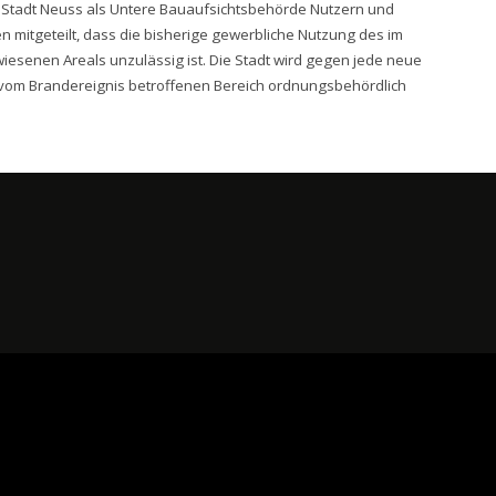
ie Stadt Neuss als Untere Bauaufsichtsbehörde Nutzern und
mitgeteilt, dass die bisherige gewerbliche Nutzung des im
iesenen Areals unzulässig ist. Die Stadt wird gegen jede neue
vom Brandereignis betroffenen Bereich ordnungsbehördlich