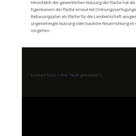
Hinsichtlich der gewerblichen Nutzung der Fläche hat d
Eigentümern der Fläche erneut mit Ordnungsverfügungen 
Bebauungsplan als Fläche für die Landwirtschaft ausgew
ungenehmigte Nutzung oder bauliche Neuerrichtung im 
vorgehen.
[contact-form-7 404 "Nicht gefunden"]