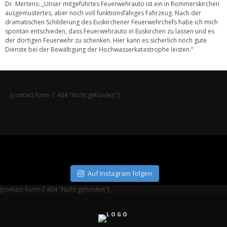
Dr. Mertens: „Unser mitgeführtes Feuerwehrauto ist ein in Rommerskirchen
ausgemustertes, aber noch voll funktionsfähiges Fahrzeug. Nach der
dramatischen Schilderung des Euskirchener Feuerwehrchefs habe ich mich
spontan entschieden, dass Feuerwehrauto in Euskirchen zu lassen und es
der dortigen Feuerwehr zu schenken. Hier kann es sicherlich noch gute
Dienste bei der Bewältigung der Hochwasserkatastrophe leisten.“
[contact-form-7 404 "Nicht gefunden"]
Auf Instagram folgen
[contact-form-7 404 "Nicht gefunden"]