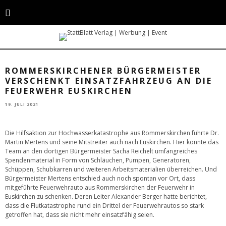
Bei der Übergabe der Hilfsmittel: In der Mitte Bürgermeister Dr. Martin
Mertens mit Euskirchens Bürgermeister Sacha Reichelt. © Gemeinde
Rommerskirchen
ROMMERSKIRCHENER BÜRGERMEISTER
VERSCHENKT EINSATZFAHRZEUG AN DIE
FEUERWEHR EUSKIRCHEN
19. JULI 2021
Die Hilfsaktion zur Hochwasserkatastrophe aus Rommerskirchen führte Dr.
Martin Mertens und seine Mitstreiter auch nach Euskirchen. Hier konnte das
Team an den dortigen Bürgermeister Sacha Reichelt umfangreiches
Spendenmaterial in Form von Schläuchen, Pumpen, Generatoren,
Schüppen, Schubkarren und weiteren Arbeitsmaterialien überreichen. Und
Bürgermeister Mertens entschied auch noch spontan vor Ort, dass
mitgeführte Feuerwehrauto aus Rommerskirchen der Feuerwehr in
Euskirchen zu schenken. Deren Leiter Alexander Berger hatte berichtet,
dass die Flutkatastrophe rund ein Drittel der Feuerwehrautos so stark
getroffen hat, dass sie nicht mehr einsatzfähig seien.