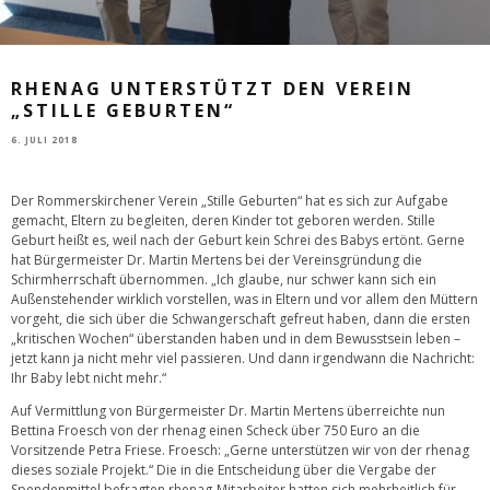
RHENAG UNTERSTÜTZT DEN VEREIN
„STILLE GEBURTEN“
6. JULI 2018
Der Rommerskirchener Verein „Stille Geburten“ hat es sich zur Aufgabe
gemacht, Eltern zu begleiten, deren Kinder tot geboren werden. Stille
Geburt heißt es, weil nach der Geburt kein Schrei des Babys ertönt. Gerne
hat Bürgermeister Dr. Martin Mertens bei der Vereinsgründung die
Schirmherrschaft übernommen. „Ich glaube, nur schwer kann sich ein
Außenstehender wirklich vorstellen, was in Eltern und vor allem den Müttern
vorgeht, die sich über die Schwangerschaft gefreut haben, dann die ersten
„kritischen Wochen“ überstanden haben und in dem Bewusstsein leben –
jetzt kann ja nicht mehr viel passieren. Und dann irgendwann die Nachricht:
Ihr Baby lebt nicht mehr.“
Auf Vermittlung von Bürgermeister Dr. Martin Mertens überreichte nun
Bettina Froesch von der rhenag einen Scheck über 750 Euro an die
Vorsitzende Petra Friese. Froesch: „Gerne unterstützen wir von der rhenag
dieses soziale Projekt.“ Die in die Entscheidung über die Vergabe der
Spendenmittel befragten rhenag-Mitarbeiter hatten sich mehrheitlich für