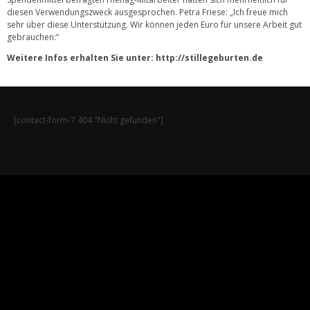
diesen Verwendungszweck ausgesprochen. Petra Friese: „Ich freue mich
sehr über diese Unterstützung. Wir können jeden Euro für unsere Arbeit gut
gebrauchen:“
Weitere Infos erhalten Sie unter: http://stillegeburten.de
[contact-form-7 404 "Nicht gefunden"]