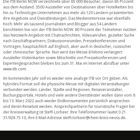
Die ITB Berlin NOW verzeichnete über 65 000 Besucher, davon 65 Prozent
aus dem Ausland. 3500 Aussteller von Destinationen über Hotelketten bis
hin zu Technologie-Unternehmen aus mehr als 120 Ländern präsentierten
ihre Angebote und Dienstleistungen. Das Medieninteresse war ebenfalls
hoch: Mehr als tausend Journalisten und Blogger aus 54 Ländern
berichteten live von der ITB Berlin NOW. 80 Prozent der Teilnehmer nutzten
das Netzwerk-Angebot mit Chatnachrichten, Videoanrufen, gezielter Suche
nach Geschäftspartnern, Diskussionsrunden, Pressekonferenzen und
Vorträgen, hauptsächlich auf Englisch, aber auch in deutscher, russischer
oder chinesischer Sprache. Nun wird das Messe-Erlebnis verlängert:
Aussteller-Visitenkarten sowie Mitschnitte von Pressekonferenzen und
Expertengesprächen bleiben bis zum 31. Mai im Internet abrufbar unter
www.itb.com
.
Im kommenden Jahr soll es wieder eine analoge ITB vor Ort geben. Als
hybrides Format soll die physische Messe mit digitalen Veranstaltungen
verbunden werden. Länder, Städte und Regionen, Reiseveranstalter,
Buchungsportale, Hotels und viele andere Dienstleister wollen dann vom 9.
bis 13. März 2022 auch wieder Endkonsumenten persönlich ansprechen
und deren Reiselust wecken. Ansprechpartnerin für touristische Fragen bei
der Kreisverwaltung ist Steffi Lorbeer. Ihre Telefonnummer lautet 0 21
31/928 75 10, ihre E-Mail-Adresse
steffi.lorbeer@rhein-kreis-neuss.de
.