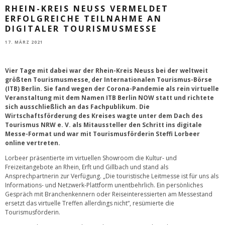
RHEIN-KREIS NEUSS VERMELDET
ERFOLGREICHE TEILNAHME AN
DIGITALER TOURISMUSMESSE
17. MÄRZ 2021
Vier Tage mit dabei war der Rhein-Kreis Neuss bei der weltweit
größten Tourismusmesse, der Internationalen Tourismus-Börse
(ITB) Berlin. Sie fand wegen der Corona-Pandemie als rein virtuelle
Veranstaltung mit dem Namen ITB Berlin NOW statt und richtete
sich ausschließlich an das Fachpublikum. Die
Wirtschaftsförderung des Kreises wagte unter dem Dach des
Tourismus NRW e. V. als Mitaussteller den Schritt ins digitale
Messe-Format und war mit Tourismusförderin Steffi Lorbeer
online vertreten.
Lorbeer präsentierte im virtuellen Showroom die Kultur- und
Freizeitangebote an Rhein, Erft und Gillbach und stand als
Ansprechpartnerin zur Verfügung. „Die touristische Leitmesse ist für uns als
Informations- und Netzwerk-Plattform unentbehrlich. Ein persönliches
Gespräch mit Branchenkennern oder Reiseinteressierten am Messestand
ersetzt das virtuelle Treffen allerdings nicht“, resümierte die
Tourismusförderin.