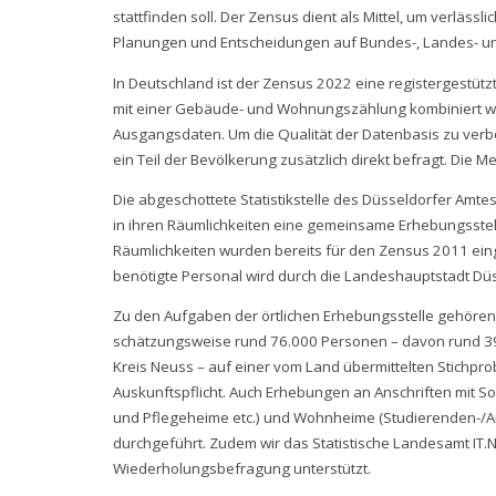
stattfinden soll. Der Zensus dient als Mittel, um verlä
Planungen und Entscheidungen auf Bundes-, Landes- u
In Deutschland ist der Zensus 2022 eine registergestüt
mit einer Gebäude- und Wohnungszählung kombiniert wird
Ausgangsdaten. Um die Qualität der Datenbasis zu verb
ein Teil der Bevölkerung zusätzlich direkt befragt. Die 
Die abgeschottete Statistikstelle des Düsseldorfer Amtes
in ihren Räumlichkeiten eine gemeinsame Erhebungsstell
Räumlichkeiten wurden bereits für den Zensus 2011 ei
benötigte Personal wird durch die Landeshauptstadt Düs
Zu den Aufgaben der örtlichen Erhebungsstelle gehör
schätzungsweise rund 76.000 Personen – davon rund 39.
Kreis Neuss – auf einer vom Land übermittelten Stichpr
Auskunftspflicht. Auch Erhebungen an Anschriften mit S
und Pflegeheime etc.) und Wohnheime (Studierenden-/A
durchgeführt. Zudem wir das Statistische Landesamt I
Wiederholungsbefragung unterstützt.