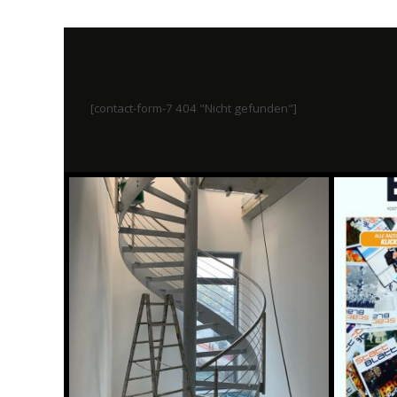
[contact-form-7 404 "Nicht gefunden"]