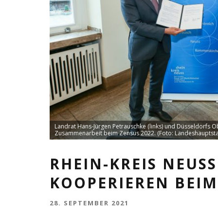
Landrat Hans-Jürgen Petrauschke (links) und Düsseldorfs O
Zusammenarbeit beim Zensus 2022. (Foto: Landeshauptsta
RHEIN-KREIS NEUS
KOOPERIEREN BEIM
28. SEPTEMBER 2021