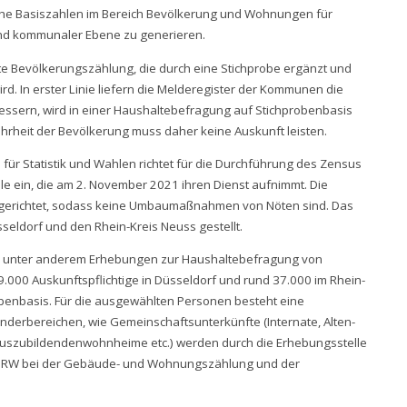
ssliche Basiszahlen im Bereich Bevölkerung und Wohnungen für
nd kommunaler Ebene zu generieren.
zte Bevölkerungszählung, die durch eine Stichprobe ergänzt und
. In erster Linie liefern die Melderegister der Kommunen die
essern, wird in einer Haushaltebefragung auf Stichprobenbasis
Mehrheit der Bevölkerung muss daher keine Auskunft leisten.
 für Statistik und Wahlen richtet für die Durchführung des Zensus
e ein, die am 2. November 2021 ihren Dienst aufnimmt. Die
ngerichtet, sodass keine Umbaumaßnahmen von Nöten sind. Das
seldorf und den Rhein-Kreis Neuss gestellt.
en unter anderem Erhebungen zur Haushaltebefragung von
000 Auskunftspflichtige in Düsseldorf und rund 37.000 im Rhein-
obenbasis. Für die ausgewählten Personen besteht eine
onderbereichen, wie Gemeinschaftsunterkünfte (Internate, Alten-
uszubildendenwohnheime etc.) werden durch die Erhebungsstelle
T.NRW bei der Gebäude- und Wohnungszählung und der