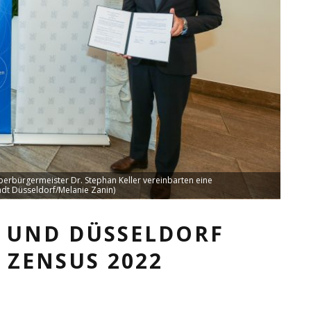
berbürgermeister Dr. Stephan Keller vereinbarten eine
dt Düsseldorf/Melanie Zanin)
S UND DÜSSELDORF
 ZENSUS 2022