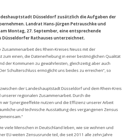
ndeshauptstadt Düsseldorf zusätzlich die Aufgaben der
 übernehmen. Landrat Hans-Jürgen Petrauschke und
 am Montag, 27. September, eine entsprechende
 Düsseldorfer Rathauses unterzeichnet.
te Zusammenarbeit des Rhein-Kreises Neuss mit der
t zum einen, die Datenerhebung in einer bestmöglichen Qualität
 und der Kommunen zu gewährleisten, gleichzeitig aber auch
 Schulterschluss ermöglicht uns beides zu erreichen“, so
n zwischen der Landeshauptstadt Düsseldorf und dem Rhein-Kreis
l unserer regionalen Zusammenarbeit. Durch die
ir Synergieeffekte nutzen und die Effizienz unserer Arbeit
 räumliche und technische Ausstattung des vergangenen Zensus
 gemeinsam.“
, wie viele Menschen in Deutschland leben, wie sie wohnen und
r EU-weiten Zensusrunde teil, die seit 2011 alle zehn Jahre