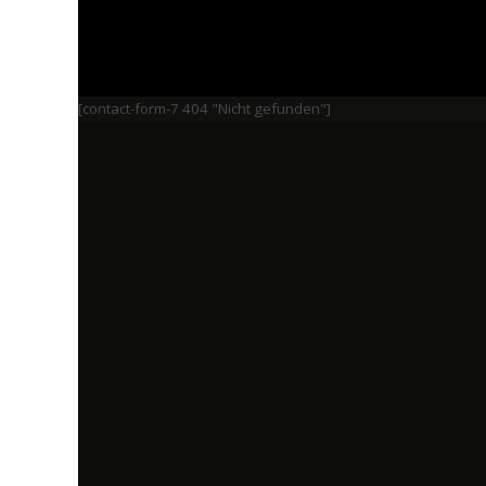
[contact-form-7 404 "Nicht gefunden"]