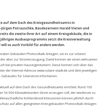
ge auf dem Dach des Kreisgesundheitsamts in
s-Jürgen Petrauschke, Baudezernent Harald Vieten und
reits die zweite ihrer Art auf einem Kreisgebäude, die in
hrjährigen Ausbauprogramms setzt die Kreisverwaltung
will so auch Vorbild für andere werden.
privaten Gebäuden Photovoltaik-Anlagen, sei es zur solaren
der aber zur Stromerzeugung. Damit können wir einen wirksamen
 auch bei privaten Hauseigentümern. Diese können sich über das
nter der Internet-Adresse
www.solare-stadt.de
und dem jeweiligen
 Gebäudes für Solarstrom informieren.
aktuell auf dem Dach des Gesundheitsamts errichtet. Rund 100
h über 56 000 Kilowattstunden Strom erzeugen soll, der wiederum zu
klimaschädliche Kohlendioxid-Emissionen können jährlich durch
aschutz auf allen geeigneten Kreisgebäuden Photovoltaik-Anlagen