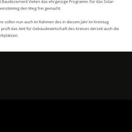
ert Baudezernent Vieten das ehrgeizige Programm. Für das Solar-
einstimmig den Weg frei gemacht.
re sollen nun auch im Rahmen des in diesem Jahr im Kreistag
rüft das Amt für Gebäudewirtschaft des Kreises derzeit auch die
rkplätzen.