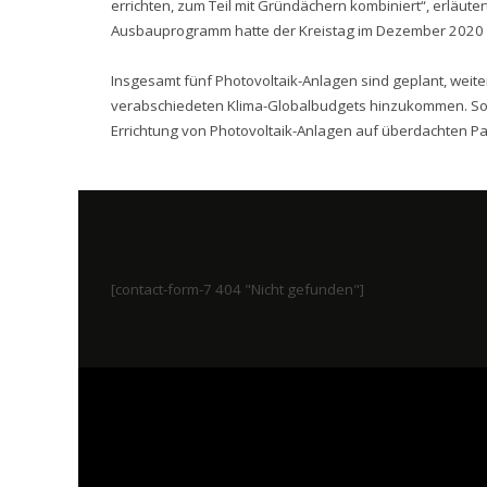
errichten, zum Teil mit Gründächern kombiniert“, erläut
Ausbauprogramm hatte der Kreistag im Dezember 2020 
Insgesamt fünf Photovoltaik-Anlagen sind geplant, weite
verabschiedeten Klima-Globalbudgets hinzukommen. So p
Errichtung von Photovoltaik-Anlagen auf überdachten Pa
[contact-form-7 404 "Nicht gefunden"]