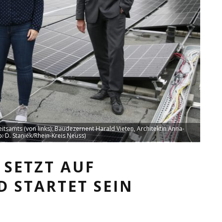
samts (von links): Baudezernent Harald Vieten, Architektin Anna-
: D. Staniek/Rhein-Kreis Neuss)
 SETZT AUF
 STARTET SEIN
M