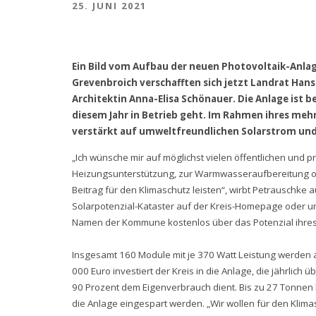
25. JUNI 2021
Ein Bild vom Aufbau der neuen Photovoltaik-Anla
Grevenbroich verschafften sich jetzt Landrat Han
Architektin Anna-Elisa Schönauer. Die Anlage ist be
diesem Jahr in Betrieb geht. Im Rahmen ihres me
verstärkt auf umweltfreundlichen Solarstrom und 
„Ich wünsche mir auf möglichst vielen öffentlichen und 
Heizungsunterstützung, zur Warmwasseraufbereitung o
Beitrag für den Klimaschutz leisten“, wirbt Petrauschke
Solarpotenzial-Kataster auf der Kreis-Homepage oder u
Namen der Kommune kostenlos über das Potenzial ihres
Insgesamt 160 Module mit je 370 Watt Leistung werden 
000 Euro investiert der Kreis in die Anlage, die jährlic
90 Prozent dem Eigenverbrauch dient. Bis zu 27 Tonnen 
die Anlage eingespart werden. „Wir wollen für den Klim