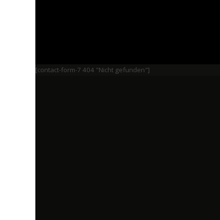
[contact-form-7 404 "Nicht gefunden"]