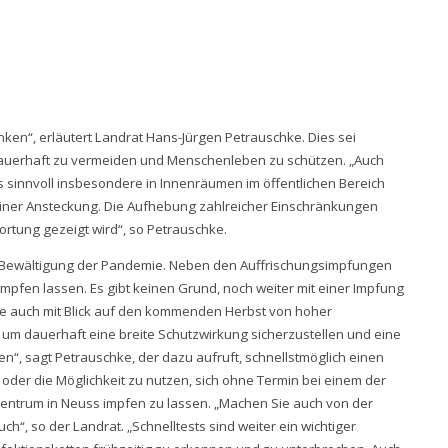
senken“, erläutert Landrat Hans-Jürgen Petrauschke. Dies sei
dauerhaft zu vermeiden und Menschenleben zu schützen. „Auch
 sinnvoll insbesondere in Innenräumen im öffentlichen Bereich
r einer Ansteckung. Die Aufhebung zahlreicher Einschränkungen
rtung gezeigt wird“, so Petrauschke.
er Bewältigung der Pandemie. Neben den Auffrischungsimpfungen
 impfen lassen. Es gibt keinen Grund, noch weiter mit einer Impfung
ere auch mit Blick auf den kommenden Herbst von hoher
, um dauerhaft eine breite Schutzwirkung sicherzustellen und eine
“, sagt Petrauschke, der dazu aufruft, schnellstmöglich einen
oder die Möglichkeit zu nutzen, sich ohne Termin bei einem der
entrum in Neuss impfen zu lassen. „Machen Sie auch von der
h“, so der Landrat. „Schnelltests sind weiter ein wichtiger