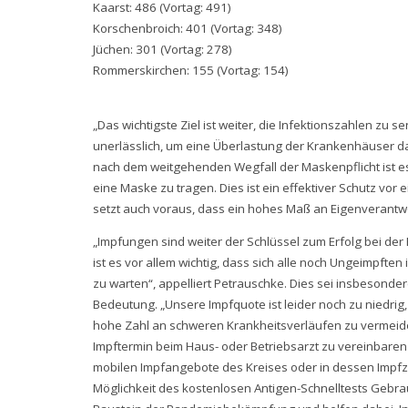
Kaarst: 486 (Vortag: 491)
Korschenbroich: 401 (Vortag: 348)
Jüchen: 301 (Vortag: 278)
Rommerskirchen: 155 (Vortag: 154)
„Das wichtigste Ziel ist weiter, die Infektionszahlen zu 
unerlässlich, um eine Überlastung der Krankenhäuser 
nach dem weitgehenden Wegfall der Maskenpflicht ist es
eine Maske zu tragen. Dies ist ein effektiver Schutz vo
setzt auch voraus, dass ein hohes Maß an Eigenverantwo
„Impfungen sind weiter der Schlüssel zum Erfolg bei d
ist es vor allem wichtig, dass sich alle noch Ungeimpften
zu warten“, appelliert Petrauschke. Dies sei insbesond
Bedeutung. „Unsere Impfquote ist leider noch zu niedrig
hohe Zahl an schweren Krankheitsverläufen zu vermeiden
Impftermin beim Haus- oder Betriebsarzt zu vereinbaren 
mobilen Impfangebote des Kreises oder in dessen Impfz
Möglichkeit des kostenlosen Antigen-Schnelltests Gebrauc