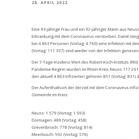
28. APRIL 2022
Eine 93-jährige Frau und ein 92-jähriger Mann aus Neus
Erkrankung mit dem Coronavirus verstorben. Damit steigt
bei 4 863 Personen (Vortag: 4 760) eine Infektion mit 
(Vortag: 111 357) sind wieder von der Infektion genesen
Der 7-Tage-Inzidenz-Wert des Robert-Koch-Instituts (RKI) 
Pandemie-Beginn wurden im Rhein-Kreis Neuss 117 201 (
den aktuell 4 863 Infizierten gehören 851 (Vortag: 831) 
Der Aufenthaltsort der derzeit mit dem Coronavirus infizi
Gemeinde im Kreis:
Neuss: 1 579 (Vortag: 1 593)
Dormagen: 489 (Vortag: 458)
Grevenbroich: 778 (Vortag: 814)
Meerbusch: 592 (Vortag: 576)