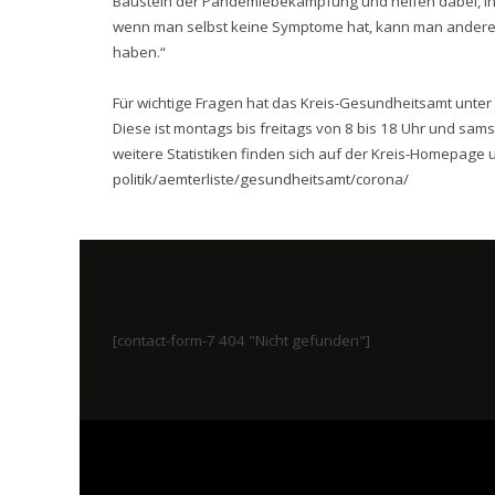
Baustein der Pandemiebekämpfung und helfen dabei, Inf
wenn man selbst keine Symptome hat, kann man andere 
haben.“
Für wichtige Fragen hat das Kreis-Gesundheitsamt unte
Diese ist montags bis freitags von 8 bis 18 Uhr und sams
weitere Statistiken finden sich auf der Kreis-Homepage 
politik/aemterliste/gesundheitsamt/corona/
[contact-form-7 404 "Nicht gefunden"]