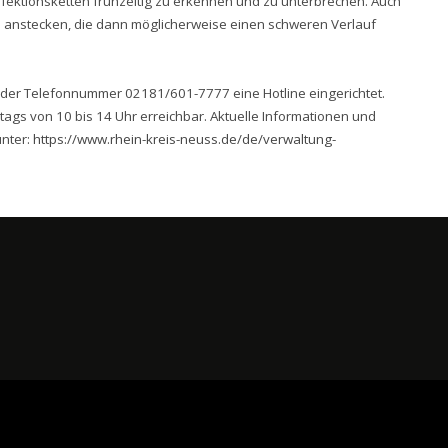
ektionsketten frühzeitig zu erkennen und zu unterbrechen. Auch
anstecken, die dann möglicherweise einen schweren Verlauf
r der Telefonnummer 02181/601-7777 eine Hotline eingerichtet.
tags von 10 bis 14 Uhr erreichbar. Aktuelle Informationen und
unter:
https://www.rhein-kreis-neuss.de/de/verwaltung-