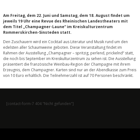
Am Freitag, dem 22. Juni und Samstag, dem 18. August findet um
jeweils 19 Uhr eine Revue des Rheinischen Landestheaters mit
dem Titel „Champagner-Laune“ im Kreiskulturzentrum
Rommerskirchen-Sinsteden statt.
Den Zuschauern wird ein Cocktail aus Literatur und Musik rund um den
edelsten aller Schaumweine geboten. Diese Veranstaltung findet im
Rahmen der Ausstellung „Champagner – spritzig, perlend, prickelnd“ statt,
die noch bis September im Kreiskulturzentrum zu sehen ist. Die Ausstellung
präsentiert die französische Weinbau-Region der Champagne mit ihrem
Erzeugnis, dem Champagner. Karten sind nur an der Abendkasse zum Preis
von 10 Euro erhältlich. Die Teilnehmerzahl ist auf 70 Personen beschränkt.
[contact-form-7 404 "Nicht gefunden"]