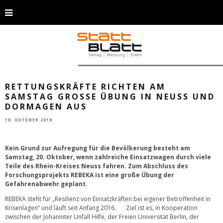
Blue alarm police light on toned background 3d
RETTUNGSKRÄFTE RICHTEN AM
SAMSTAG GROSSE ÜBUNG IN NEUSS UND D
ORMAGEN AUS
18. OKTOBER 2018
Kein Grund zur Aufregung für die Bevölkerung besteht am
Samstag, 20. Oktober, wenn zahlreiche Einsatzwagen durch viele
Teile des Rhein-Kreises Neuss fahren. Zum Abschluss des
Forschungsprojekts REBEKA ist eine große Übung der
Gefahrenabwehr geplant.
REBEKA steht für „Resilienz von Einsatzkräften bei eigener Betroffenheit in
Krisenlagen“ und läuft seit Anfang 2016. Ziel ist es, in Kooperation
zwischen der Johanniter Unfall Hilfe, der Freien Universität Berlin, der