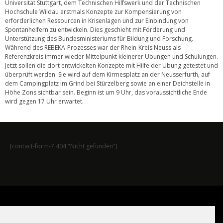
Universität Stuttgart, dem Technischen Hilfswerk und der Technischen
Hochschule Wildau erstmals Konzepte zur Kompensierung von
erforderlichen Ressourcen in Krisenlagen und zur Einbindung von
Spontanhelfern zu entwickeln. Dies geschieht mit Förderung und
Unterstützung des Bundesministeriums für Bildung und Forschung.
Während des REBEKA-Prozesses war der Rhein-Kreis Neuss als
Referenzkreis immer wieder Mittelpunkt kleinerer Übungen und Schulungen.
Jetzt sollen die dort entwickelten Konzepte mit Hilfe der Übung getestet und
überprüft werden. Sie wird auf dem Kirmesplatz an der Neusserfurth, auf
dem Campingplatz im Grind bei Stürzelberg sowie an einer Deichstelle in
Höhe Zons sichtbar sein. Beginn ist um 9 Uhr, das voraussichtliche Ende
wird gegen 17 Uhr erwartet.
[contact-form-7 404 "Nicht gefunden"]
Auf Instagram folgen