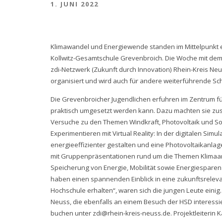
1. JUNI 2022
Klimawandel und Energiewende standen im Mittelpunkt e
Kollwitz-Gesamtschule Grevenbroich. Die Woche mit dem
zdi-Netzwerk (Zukunft durch Innovation) Rhein-Kreis Ne
organisiert und wird auch für andere weiterführende Sc
Die Grevenbroicher Jugendlichen erfuhren im Zentrum f
praktisch umgesetzt werden kann. Dazu machten sie zus
Versuche zu den Themen Windkraft, Photovoltaik und Sol
Experimentieren mit Virtual Reality: In der digitalen Sim
energieeffizienter gestalten und eine Photovoltaikanla
mit Gruppenpräsentationen rund um die Themen Klima
Speicherung von Energie, Mobilität sowie Energiesparen u
haben einen spannenden Einblick in eine zukunftsreleva
Hochschule erhalten“, waren sich die jungen Leute eini
Neuss, die ebenfalls an einem Besuch der HSD interessie
buchen unter zdi@rhein-kreis-neuss.de. Projektleiterin 