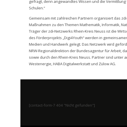
gefragt, denn angewandtes Wissen und die Vermittlung 
Schulen.“
Gemeinsam mit zahlreichen Partnern organisiert das zdi
Maßnahmen zu den Themen Mathematik, Informatik, Nat
Träger der zdi-Netzwerks Rhein-Kreis Neuss ist die Wir
des Förderprojekts „Digi4Youth“ werden in gemeinsame
Medien und Handwerk gelegt. Das Netzwerk wird geförde
NRW-Regionaldirektion der Bundesagentur für Arbeit, d
sowie durch den Rhein-Kreis Neuss. Partner sind unte
Westenergie, HABA Digitalwerkstatt und Zülow AG.
[contact-form-7 404 "Nicht gefunden"]