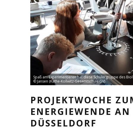
Spaß am Experimentieren hat diese Schülergruppe des Biol
© Jansen (Käthe-Kollwitz-Gesamtschule GV)
PROJEKTWOCHE ZU
ENERGIEWENDE AN
DÜSSELDORF