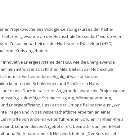
iner Projektwoche des Biologie-Leistungskurses der Käthe-
 Titel „Energiewende an der Hochschule Düsseldorf“ wurde vom
uss in Zusammenarbeit mit der Hochschule Düsseldorf (HSD)
hulen im Kreis angeboten.
ür Innovative Energiesysteme der HSD, wie die Energiewende
ammen mit wissenschaftlichen Mitarbeitern der Hochschule
arthermie. Ein besonderes Highlight war für sie das
ulation konnten die Schülerinnen und Schüler ein Haus
ge auf einem Dach installieren. Abgerundet wurde die Projektwoche
anpassung, zukünftige Stromerzeugung, Wärmegewinnung,
nd Energieeffizienz. Das Fazit der Gruppe fiel positiv aus: „Wir
nte Fragen und in das wissenschaftliche Arbeiten an einer
g. Lehrkräfte von anderen weiterführenden Schulen im Rhein-Kreis
rt sind, können dieses Angebot direkt beim zdi-Team per E-Mail
Katharina Beckmann vom zdi-Netzwerk betont: „Der Kurs ist sehr