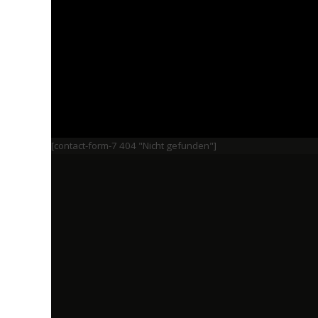
[contact-form-7 404 "Nicht gefunden"]