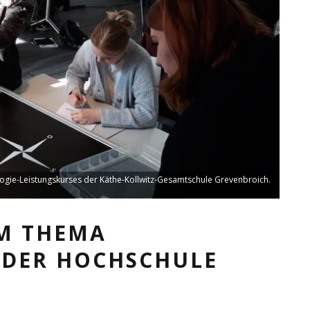
ogie-Leistungskurses der Käthe-Kollwitz-Gesamtschule Grevenbroich.
M THEMA
 DER HOCHSCHULE