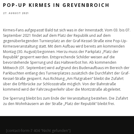
POP-UP KIRMES IN GREVENBROICH
27. AUGUST 2021
Kirmes-Fans aufgepasst! Bald tut sich was in der Innenstadt. Vom 03. bis 07.
September 2021 findet auf dem Platz der Republik und auf dem
gegenüberliegenden Turnierplatz an der Graf-Kessel-Straße eine Pop-Up-
Kirmesveranstaltung statt. Mit dem Aufbau wird bereits am kommenden
Montag (30. August) begonnen. Hierzu muss der Parkplatz „Platz der
Republik“ gesperrt werden. Entsprechende Schilder weisen auf die
bevorstehende Sperrung und das Halteverbot hin. Ab kommenden
Mittwoch (01. September) wird aufgrund des Budenaufbaus im Bereich der
Parkbuchten entlang des Turnierplatzes zusätzlich die Durchfahrt der Graf-
Kessel-Straße gesperrt. Aus Richtung „Am Flutgraben“ bleibt die Zufahrt
über die Erftbrücke zur Schlossstraße möglich. Von der Bahnstraße
kommend wird der Fahrzeugverkehr über die Montzstraße abgeleitet.
Die Sperrung bleibt bis zum Ende der Veranstaltung bestehen. Die Zufahrt
zu den Wohnhäusern an der Straße „Platz der Republik“ bleibt frei.
[contact-form-7 404 "Nicht gefunden"]