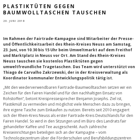
PLASTIKTÜTEN GEGEN
BAUMWOLLTASCHEN TAUSCHEN
20. JUNI 2018
Im Rahmen der Fairtrade-Kampagne sind Mitarbeiter der Presse-
und Öffentlichkeitsarbeit des Rhein-Kreises Neuss am Samstag,
23. Juni, von 10.30 bis 15 Uhr beim Umweltmarkt auf dem Freithof
und Marktplatz in Neuss vor Ort. Am Stand des Rhein-Kreises
Neuss tauschen sie kostenlos Plastiktüten gegen
umweltfreundliche Tragetaschen. Das Team wird unterstützt von
Thiago de Carvalho Zakrzewski, der in der Kreisverwaltung als
Koordinator kommunaler Entwicklungspolitik tätig ist.
„Mit den wiederverwendbaren Fairtrade-Baumwolltaschen setzen wir ein
Zeichen für den Fairen Handel und für den nachhaltigen Einsatz von
Rohstoffen“, betont Kreispressesprecher Benjamin Josephs. Ziel ist,
Plastikmüll zu vermeiden und möglichst viele Menschen dazu zu bringen,
ihre eigene Tasche zum Einkaufen zu nutzen. Bereits seit 2010 engagiert
sich der Rhein-Kreis Neuss als erster Fairtrade-Kreis Deutschlands für den
Fairen Handel. So wird in den Sitzungen und im Büro des Landrats fair
gehandelter Kaffee und Tee ausgeschenkt. Auch zahlreiche
Kreiseinrichtungen beteiligen sich an der Kampagne – vom
Technologiezentrum über die Förderschulen und Berufsbildungszentren