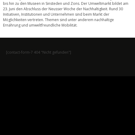
bis hin zu den Museen in Sinsteden und Zons. Der Umweltmarkt bildet am
23. Juni den Abschluss der Neusser Woche der Nachhaltigkeit. Rund 30
Initiativen, Institutionen und Unternehmen sind beim Markt der
Möglichkeiten vertreten. Themen sind unter anderem nachhaltige
Ernährung und umweltfreundliche Mobilität.
[contact-form-7 404 "Nicht gefunden"]