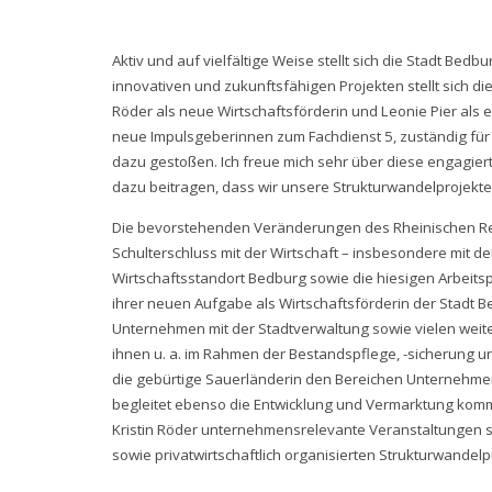
Aktiv und auf vielfältige Weise stellt sich die Stadt B
innovativen und zukunftsfähigen Projekten stellt sich die
Röder als neue Wirtschaftsförderin und Leonie Pier al
neue Impulsgeberinnen zum Fachdienst 5, zuständig für
dazu gestoßen. Ich freue mich sehr über diese engagier
dazu beitragen, dass wir unsere Strukturwandelprojekte
Die bevorstehenden Veränderungen des Rheinischen Revie
Schulterschluss mit der Wirtschaft – insbesondere mit d
Wirtschaftsstandort Bedburg sowie die hiesigen Arbeitsp
ihrer neuen Aufgabe als Wirtschaftsförderin der Stadt B
Unternehmen mit der Stadtverwaltung sowie vielen weite
ihnen u. a. im Rahmen der Bestandspflege, -sicherung un
die gebürtige Sauerländerin den Bereichen Unternehm
begleitet ebenso die Entwicklung und Vermarktung komm
Kristin Röder unternehmensrelevante Veranstaltungen so
sowie privatwirtschaftlich organisierten Strukturwandelp