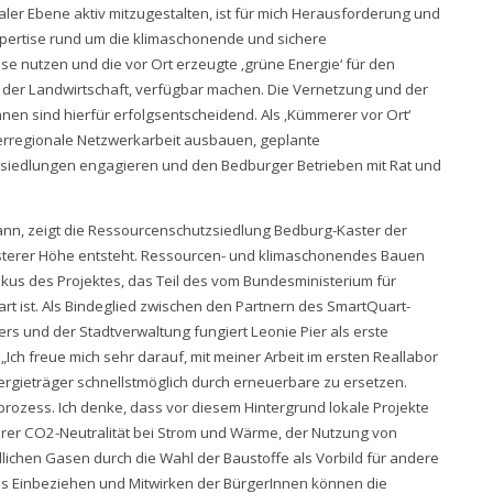
er Ebene aktiv mitzugestalten, ist für mich Herausforderung und
Expertise rund um die klimaschonende und sichere
e nutzen und die vor Ort erzeugte ‚grüne Energie‘ für den
der Landwirtschaft, verfügbar machen. Die Vernetzung und der
n sind hierfür erfolgsentscheidend. Als ‚Kümmerer vor Ort‘
berregionale Netzwerkarbeit ausbauen, geplante
ansiedlungen engagieren und den Bedburger Betrieben mit Rat und
nn, zeigt die Ressourcenschutzsiedlung Bedburg-Kaster der
sterer Höhe entsteht. Ressourcen- und klimaschonendes Bauen
kus des Projektes, das Teil des vom Bundesministerium für
rt ist. Als Bindeglied zwischen den Partnern des SmartQuart-
s und der Stadtverwaltung fungiert Leonie Pier als erste
Ich freue mich sehr darauf, mit meiner Arbeit im ersten Reallabor
rgieträger schnellstmöglich durch erneuerbare zu ersetzen.
rozess. Ich denke, dass vor diesem Hintergrund lokale Projekte
hrer CO2-Neutralität bei Strom und Wärme, der Nutzung von
ichen Gasen durch die Wahl der Baustoffe als Vorbild für andere
as Einbeziehen und Mitwirken der BürgerInnen können die