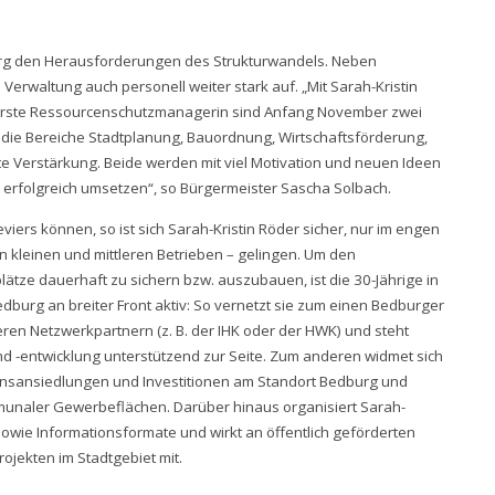
edburg den Herausforderungen des Strukturwandels. Neben
 Verwaltung auch personell weiter stark auf. „Mit Sarah-Kristin
s erste Ressourcenschutzmanagerin sind Anfang November zwei
 die Bereiche Stadtplanung, Bauordnung, Wirtschaftsförderung,
te Verstärkung. Beide werden mit viel Motivation und neuen Ideen
 erfolgreich umsetzen“, so Bürgermeister Sascha Solbach.
rs können, so ist sich Sarah-Kristin Röder sicher, nur im engen
en kleinen und mittleren Betrieben – gelingen. Um den
lätze dauerhaft zu sichern bzw. auszubauen, ist die 30-Jährige in
edburg an breiter Front aktiv: So vernetzt sie zum einen Bedburger
ren Netzwerkpartnern (z. B. der IHK oder der HWK) und steht
d -entwicklung unterstützend zur Seite. Zum anderen widmet sich
ensansiedlungen und Investitionen am Standort Bedburg und
unaler Gewerbeflächen. Darüber hinaus organisiert Sarah-
wie Informationsformate und wirkt an öffentlich geförderten
rojekten im Stadtgebiet mit.