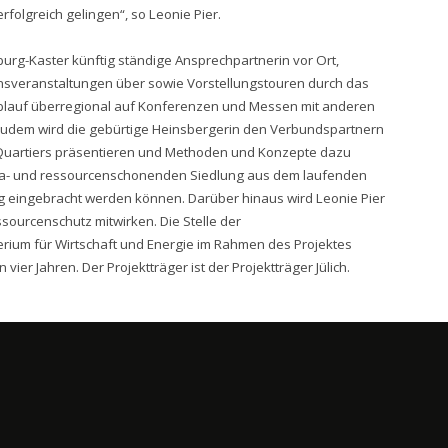
olgreich gelingen“, so Leonie Pier.
burg-Kaster künftig ständige Ansprechpartnerin vor Ort,
tionsveranstaltungen über sowie Vorstellungstouren durch das
ablauf überregional auf Konferenzen und Messen mit anderen
dem wird die gebürtige Heinsbergerin den Verbundspartnern
Quartiers präsentieren und Methoden und Konzepte dazu
ima- und ressourcenschonenden Siedlung aus dem laufenden
g eingebracht werden können. Darüber hinaus wird Leonie Pier
sourcenschutz mitwirken. Die Stelle der
ium für Wirtschaft und Energie im Rahmen des Projektes
vier Jahren. Der Projektträger ist der Projektträger Jülich.