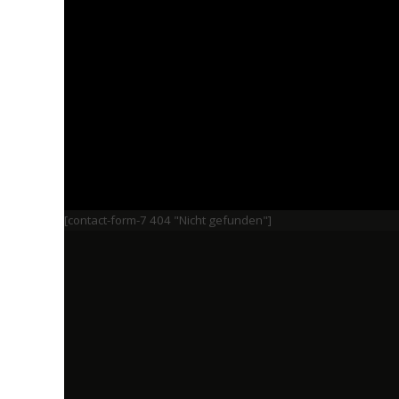
[contact-form-7 404 "Nicht gefunden"]