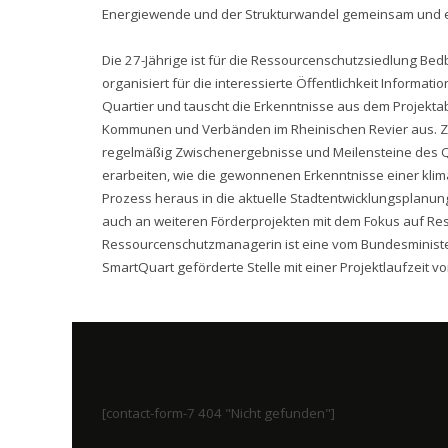
Energiewende und der Strukturwandel gemeinsam und erf
Die 27-Jährige ist für die Ressourcenschutzsiedlung Bed
organisiert für die interessierte Öffentlichkeit Informa
Quartier und tauscht die Erkenntnisse aus dem Projekt
Kommunen und Verbänden im Rheinischen Revier aus. Zu
regelmäßig Zwischenergebnisse und Meilensteine des 
erarbeiten, wie die gewonnenen Erkenntnisse einer kl
Prozess heraus in die aktuelle Stadtentwicklungsplanun
auch an weiteren Förderprojekten mit dem Fokus auf Res
Ressourcenschutzmanagerin ist eine vom Bundesminister
SmartQuart geförderte Stelle mit einer Projektlaufzeit von 
[contact-form-7 404 "Nicht gefunden"]