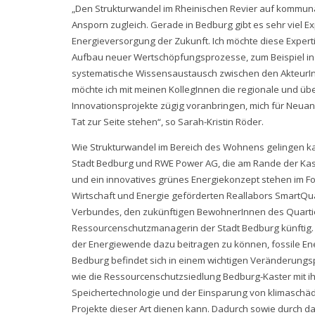
„Den Strukturwandel im Rheinischen Revier auf kommunal
Ansporn zugleich. Gerade in Bedburg gibt es sehr viel 
Energieversorgung der Zukunft. Ich möchte diese Expertis
Aufbau neuer Wertschöpfungsprozesse, zum Beispiel in 
systematische Wissensaustausch zwischen den AkteurInne
möchte ich mit meinen KollegInnen die regionale und ü
Innovationsprojekte zügig voranbringen, mich für Neu
Tat zur Seite stehen“, so Sarah-Kristin Röder.
Wie Strukturwandel im Bereich des Wohnens gelingen ka
Stadt Bedburg und RWE Power AG, die am Rande der Ka
und ein innovatives grünes Energiekonzept stehen im Fo
Wirtschaft und Energie geförderten Reallabors SmartQua
Verbundes, den zukünftigen BewohnerInnen des Quartier
Ressourcenschutzmanagerin der Stadt Bedburg künftig. „
der Energiewende dazu beitragen zu können, fossile Ene
Bedburg befindet sich in einem wichtigen Veränderungsp
wie die Ressourcenschutzsiedlung Bedburg-Kaster mit i
Speichertechnologie und der Einsparung von klimaschädl
Projekte dieser Art dienen kann. Dadurch sowie durch d