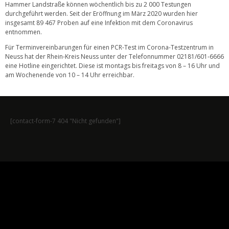
Hammer Landstraße können wöchentlich bis zu 2 000 Testungen
durchgeführt werden. Seit der Eröffnung im März 2020 wurden hier
insgesamt 89 467 Proben auf eine Infektion mit dem Coronavirus
entnommen.
Für Terminvereinbarungen für einen PCR-Test im Corona-Testzentrum in
Neuss hat der Rhein-Kreis Neuss unter der Telefonnummer 02181/601-6666
eine Hotline eingerichtet. Diese ist montags bis freitags von 8 – 16 Uhr und
am Wochenende von 10 – 14 Uhr erreichbar.
[contact-form-7 404 "Nicht gefunden"]