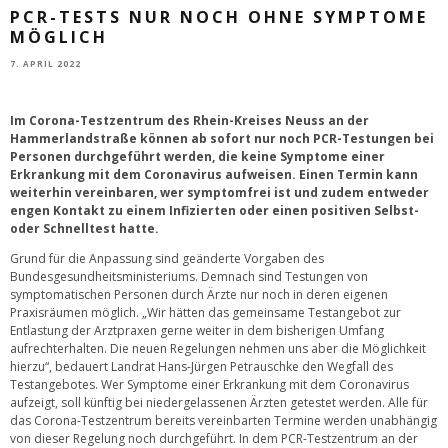
PCR-TESTS NUR NOCH OHNE SYMPTOME
MÖGLICH
7. APRIL 2022
Im Corona-Testzentrum des Rhein-Kreises Neuss an der
Hammerlandstraße können ab sofort nur noch PCR-Testungen bei
Personen durchgeführt werden, die keine Symptome einer
Erkrankung mit dem Coronavirus aufweisen. Einen Termin kann
weiterhin vereinbaren, wer symptomfrei ist und zudem entweder
engen Kontakt zu einem Infizierten oder einen positiven Selbst-
oder Schnelltest hatte.
Grund für die Anpassung sind geänderte Vorgaben des
Bundesgesundheitsministeriums. Demnach sind Testungen von
symptomatischen Personen durch Ärzte nur noch in deren eigenen
Praxisräumen möglich. „Wir hätten das gemeinsame Testangebot zur
Entlastung der Arztpraxen gerne weiter in dem bisherigen Umfang
aufrechterhalten. Die neuen Regelungen nehmen uns aber die Möglichkeit
hierzu“, bedauert Landrat Hans-Jürgen Petrauschke den Wegfall des
Testangebotes. Wer Symptome einer Erkrankung mit dem Coronavirus
aufzeigt, soll künftig bei niedergelassenen Ärzten getestet werden. Alle für
das Corona-Testzentrum bereits vereinbarten Termine werden unabhängig
von dieser Regelung noch durchgeführt. In dem PCR-Testzentrum an der