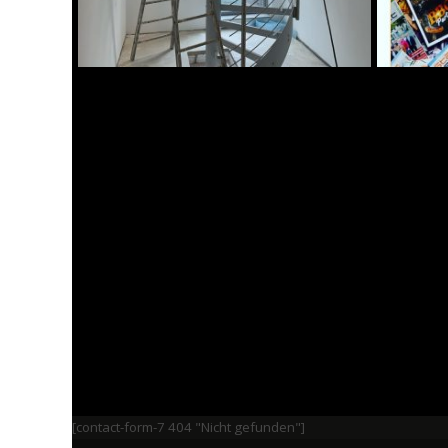
[contact-form-7 404 "Nicht gefunden"]