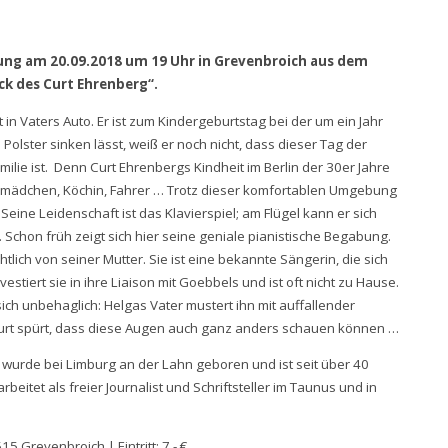
lung am 20.09.2018 um 19 Uhr in Grevenbroich aus dem
ck des Curt Ehrenberg“.
in Vaters Auto. Er ist zum Kindergeburtstag bei der um ein Jahr
Polster sinken lässt, weiß er noch nicht, dass dieser Tag der
ilie ist. Denn Curt Ehrenbergs Kindheit im Berlin der 30er Jahre
dermädchen, Köchin, Fahrer … Trotz dieser komfortablen Umgebung
 Seine Leidenschaft ist das Klavierspiel; am Flügel kann er sich
Schon früh zeigt sich hier seine geniale pianistische Begabung.
tlich von seiner Mutter. Sie ist eine bekannte Sängerin, die sich
stiert sie in ihre Liaison mit Goebbels und ist oft nicht zu Hause.
ch unbehaglich: Helgas Vater mustert ihn mit auffallender
. Curt spürt, dass diese Augen auch ganz anders schauen können …
) wurde bei Limburg an der Lahn geboren und ist seit über 40
arbeitet als freier Journalist und Schriftsteller im Taunus und in
Grevenbroich | Eintritt: 7,- €