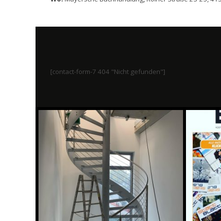
[contact-form-7 404 "Nicht gefunden"]