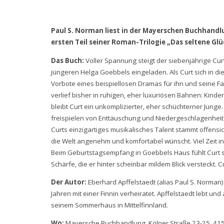
Paul S. Norman liest in der Mayerschen Buchhand
ersten Teil seiner Roman-Trilogie „Das seltene Glü
Das Buch:
Voller Spannung steigt der siebenjährige Curt 
jüngeren Helga Goebbels eingeladen. Als Curt sich in die 
Vorbote eines beispiellosen Dramas für ihn und seine Fam
verlief bisher in ruhigen, eher luxuriösen Bahnen: Kin
bleibt Curt ein unkomplizierter, eher schüchterner Junge.
freispielen von Enttäuschung und Niedergeschlagenheit. 
Curts einzigartiges musikalisches Talent stammt offensich
die Welt angenehm und komfortabel wünscht. Viel Zeit inve
Beim Geburtstagsempfang in Goebbels Haus fühlt Curt si
Schärfe, die er hinter scheinbar mildem Blick versteckt
Der Autor:
Eberhard Apffelstaedt (alias Paul S. Norman
Jahren mit einer Finnin verheiratet. Apffelstaedt lebt und 
seinem Sommerhaus in Mittelfinnland.
Wo:
Mayersche Buchhandlung, Kölner Straße 23-25, 41515 