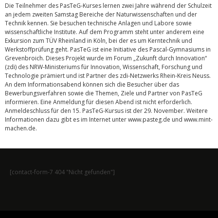
Die Teilnehmer des PasTeG-Kurses lernen zwei Jahre während der Schulzeit
an jedem zweiten Samstag Bereiche der Naturwissenschaften und der
Technik kennen. Sie besuchen technische Anlagen und Labore sowie
wissenschaftliche Institute. Auf dem Programm steht unter anderem eine
Exkursion zum TÜV Rheinland in Köln, bei der es um Kerntechnik und
Werkstoffprüfung geht. PasTeG ist eine Initiative des Pascal-Gymnasiums in
Grevenbroich. Dieses Projekt wurde im Forum „Zukunft durch Innovation“
(zdi) des NRW-Ministeriums für Innovation, Wissenschaft, Forschung und
Technologie prämiert und ist Partner des zdi-Netzwerks Rhein-Kreis Neuss.
An dem Informationsabend können sich die Besucher über das
Bewerbungsverfahren sowie die Themen, Ziele und Partner von PasTeG
informieren. Eine Anmeldung für diesen Abend ist nicht erforderlich.
Anmeldeschluss für den 15. PasTeG-Kursus ist der 29. November. Weitere
Informationen dazu gibt es im Internet unter www.pasteg.de und www.mint-
machen.de.
[contact-form-7 404 "Nicht gefunden"]