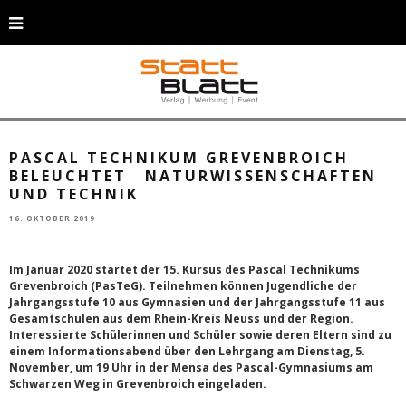
Einblicke in Naturwissenschaften und Technik bietet der 15. Kursus des
Pascal Technikums Grevenbroich. Am 5. November findet ein
Informationsabend darüber statt. (Foto: Huntstock-106351362_Thinkstock)
PASCAL TECHNIKUM GREVENBROICH
BELEUCHTET NATURWISSENSCHAFTEN
UND TECHNIK
16. OKTOBER 2019
Im Januar 2020 startet der 15. Kursus des Pascal Technikums
Grevenbroich (PasTeG). Teilnehmen können Jugendliche der
Jahrgangsstufe 10 aus Gymnasien und der Jahrgangsstufe 11 aus
Gesamtschulen aus dem Rhein-Kreis Neuss und der Region.
Interessierte Schülerinnen und Schüler sowie deren Eltern sind zu
einem Informationsabend über den Lehrgang am Dienstag, 5.
November, um 19 Uhr in der Mensa des Pascal-Gymnasiums am
Schwarzen Weg in Grevenbroich eingeladen.