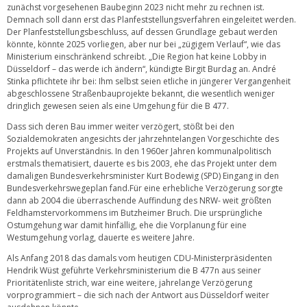
zunächst vorgesehenen Baubeginn 2023 nicht mehr zu rechnen ist.
Demnach soll dann erst das Planfeststellungsverfahren eingeleitet werden.
Der Planfeststellungsbeschluss, auf dessen Grundlage gebaut werden
könnte, könnte 2025 vorliegen, aber nur bei „zügigem Verlauf“, wie das
Ministerium einschränkend schreibt. „Die Region hat keine Lobby in
Düsseldorf – das werde ich ändern“, kündigte Birgit Burdag an. André
Stinka pflichtete ihr bei: Ihm selbst seien etliche in jüngerer Vergangenheit
abgeschlossene Straßenbauprojekte bekannt, die wesentlich weniger
dringlich gewesen seien als eine Umgehung für die B 477.
Dass sich deren Bau immer weiter verzögert, stößt bei den
Sozialdemokraten angesichts der jahrzehntelangen Vorgeschichte des
Projekts auf Unverständnis. In den 1960er Jahren kommunalpolitisch
erstmals thematisiert, dauerte es bis 2003, ehe das Projekt unter dem
damaligen Bundesverkehrsminister Kurt Bodewig (SPD) Eingang in den
Bundesverkehrswegeplan fand.Für eine erhebliche Verzögerung sorgte
dann ab 2004 die überraschende Auffindung des NRW- weit größten
Feldhamstervorkommens im Butzheimer Bruch. Die ursprüngliche
Ostumgehung war damit hinfällig, ehe die Vorplanung für eine
Westumgehung vorlag, dauerte es weitere Jahre.
Als Anfang 2018 das damals vom heutigen CDU-Ministerpräsidenten
Hendrik Wüst geführte Verkehrsministerium die B 477n aus seiner
Prioritätenliste strich, war eine weitere, jahrelange Verzögerung
vorprogrammiert – die sich nach der Antwort aus Düsseldorf weiter