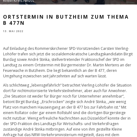
Rhein-Kreis Neuss
ORTSTERMIN IN BUTZHEIM ZUM THEMA
B 477N
13. MAI 2022
Auf Einladung des Rommerskirchener SPD-Vorsitzenden Carsten Vierling-
Lohöfer trafen sich jetzt die sozialdemokratische Landtagskandidatin Birgit
Burdag sowie André Stinka, stellvertretender Fraktionschef der SPD im
Landtag zu einem Ortstermin mit Bürgermeister Dr. Martin Mertens an der
Feuerwache in Butzheim. Die liegt bekanntlich an der B 477, deren
Umgehung inzwischen seit Jahrzehnten auf sich warten lässt.
Als schlichtweg „lebensgefährlich“ betrachtet Vierling-Lohöfer die Situation
dort für nichtmotorisierte Verkehrsteilnehmer, aber auch für Anwohner.
„Die Situation ist weder für Bürger noch für Unternehmer annehmbar“,
betont Birgit Burdag. „Erschrocken“ zeigte sich André Stinka, „wie wenig
Platz von manchem Hauseingang an der B 477 bis zur Fahrbahn ist.“ Mit
einem Rollator oder gar einem Rollstuhl sind die dortigen Bürgersteige
nicht nutzbar. Wenig erfreuliche Nachrichten aus Düsseldorf konnte der in
der SPD-Fraktion des Landtags für Wirtschafts- und Verkehrsfragen
zuständige André Stinka mitbringen. Auf eine von ihm gestellte Kleine
Anfrage hat das NRW-Verkehrsministerium mitgeteilt, dass mit dem