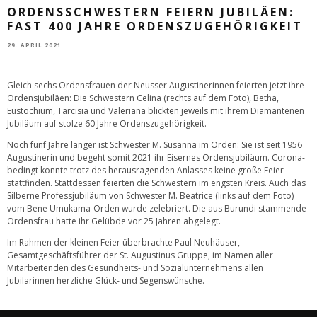
ORDENSSCHWESTERN FEIERN JUBILÄEN:
FAST 400 JAHRE ORDENSZUGEHÖRIGKEIT
29. APRIL 2021
Gleich sechs Ordensfrauen der Neusser Augustinerinnen feierten jetzt ihre
Ordensjubiläen: Die Schwestern Celina (rechts auf dem Foto), Betha,
Eustochium, Tarcisia und Valeriana blickten jeweils mit ihrem Diamantenen
Jubiläum auf stolze 60 Jahre Ordenszugehörigkeit.
Noch fünf Jahre länger ist Schwester M. Susanna im Orden: Sie ist seit 1956
Augustinerin und begeht somit 2021 ihr Eisernes Ordensjubiläum. Corona-
bedingt konnte trotz des herausragenden Anlasses keine große Feier
stattfinden. Stattdessen feierten die Schwestern im engsten Kreis. Auch das
Silberne Professjubiläum von Schwester M. Beatrice (links auf dem Foto)
vom Bene Umukama-Orden wurde zelebriert. Die aus Burundi stammende
Ordensfrau hatte ihr Gelübde vor 25 Jahren abgelegt.
Im Rahmen der kleinen Feier überbrachte Paul Neuhäuser,
Gesamtgeschäftsführer der St. Augustinus Gruppe, im Namen aller
Mitarbeitenden des Gesundheits- und Sozialunternehmens allen
Jubilarinnen herzliche Glück- und Segenswünsche.