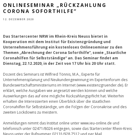
ONLINESEMINAR „RÜCKZAHLUNG
CORONA SOFORTHILFE“
12. DEZEMBER 2020
Das Startercenter NRW im Rhein-Kreis Neuss bietet in
Kooperation mit dem Institut für Existenzgründung und
Unternehmensführung ein kostenloses Onlineseminar zu den
Themen „Abrechnung der Corona Soforthilfe“, sowie „Staatliche
Coronahilfen für Selbstständige“ an. Das Seminar findet am
Dienstag, 22.12.2020, in der Zeit von 17 Uhr bis 20 Uhr statt.
Dozent des Seminars ist Wilfried Tönnis, M.A., Experte für
Unternehmensplanung und Neukundengewinnung im Expertenforum des
Bundeswirtschaftsministeriums im Internet (
www.existenzgruender.de
). Er
erklärt, welche Ausgaben wie angesetzt werden können und welche
Auswirkungen das auf eine mögliche Rückzahlungspflicht hat. Weiterhin
erhalten die Interessierten einen Überblick über die staatlichen
Coronahilfen für Selbstständige, um die Folgen der Coronakrise und des
zweiten Lockdowns zu meistern.
Anmeldungen nimmt das Institut online unter
www.ieu-online.de
und
telefonisch unter 02471/8026 entgegen, sowie das Startercenter Rhein-Kreis
Neuss unter der Rufnummer 02131/928 7512 und per Mail