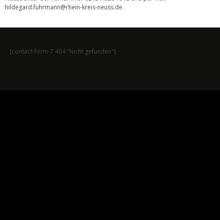
hildegard.fuhrmann@rhein-kreis-neuss.de
.
[contact-form-7 404 "Nicht gefunden"]