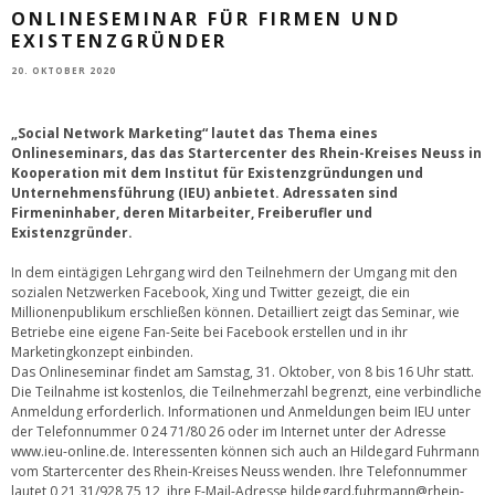
ONLINESEMINAR FÜR FIRMEN UND
EXISTENZGRÜNDER
20. OKTOBER 2020
„Social Network Marketing“ lautet das Thema eines
Onlineseminars, das das Startercenter des Rhein-Kreises Neuss in
Kooperation mit dem Institut für Existenzgründungen und
Unternehmensführung (IEU) anbietet. Adressaten sind
Firmeninhaber, deren Mitarbeiter, Freiberufler und
Existenzgründer.
In dem eintägigen Lehrgang wird den Teilnehmern der Umgang mit den
sozialen Netzwerken Facebook, Xing und Twitter gezeigt, die ein
Millionenpublikum erschließen können. Detailliert zeigt das Seminar, wie
Betriebe eine eigene Fan-Seite bei Facebook erstellen und in ihr
Marketingkonzept einbinden.
Das Onlineseminar findet am Samstag, 31. Oktober, von 8 bis 16 Uhr statt.
Die Teilnahme ist kostenlos, die Teilnehmerzahl begrenzt, eine verbindliche
Anmeldung erforderlich. Informationen und Anmeldungen beim IEU unter
der Telefonnummer 0 24 71/80 26 oder im Internet unter der Adresse
www.ieu-online.de
. Interessenten können sich auch an Hildegard Fuhrmann
vom Startercenter des Rhein-Kreises Neuss wenden. Ihre Telefonnummer
lautet 0 21 31/928 75 12, ihre E-Mail-Adresse
hildegard.fuhrmann@rhein-