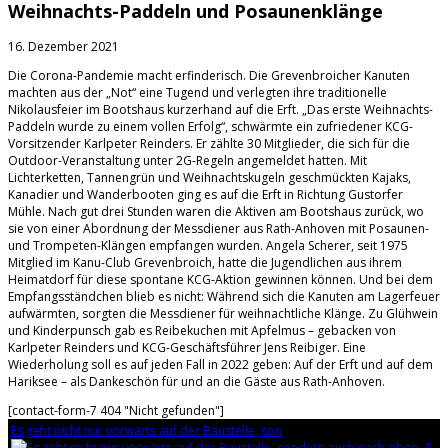
Weihnachts-Paddeln und Posaunenklänge
16. Dezember 2021
Die Corona-Pandemie macht erfinderisch. Die Grevenbroicher Kanuten
machten aus der „Not“ eine Tugend und verlegten ihre traditionelle
Nikolausfeier im Bootshaus kurzerhand auf die Erft. „Das erste Weihnachts-
Paddeln wurde zu einem vollen Erfolg“, schwärmte ein zufriedener KCG-
Vorsitzender Karlpeter Reinders. Er zählte 30 Mitglieder, die sich für die
Outdoor-Veranstaltung unter 2G-Regeln angemeldet hatten. Mit
Lichterketten, Tannengrün und Weihnachtskugeln geschmückten Kajaks,
Kanadier und Wanderbooten ging es auf die Erft in Richtung Gustorfer
Mühle. Nach gut drei Stunden waren die Aktiven am Bootshaus zurück, wo
sie von einer Abordnung der Messdiener aus Rath-Anhoven mit Posaunen-
und Trompeten-Klängen empfangen wurden. Angela Scherer, seit 1975
Mitglied im Kanu-Club Grevenbroich, hatte die Jugendlichen aus ihrem
Heimatdorf für diese spontane KCG-Aktion gewinnen können. Und bei dem
Empfangsständchen blieb es nicht: Während sich die Kanuten am Lagerfeuer
aufwärmten, sorgten die Messdiener für weihnachtliche Klänge. Zu Glühwein
und Kinderpunsch gab es Reibekuchen mit Apfelmus – gebacken von
Karlpeter Reinders und KCG-Geschäftsführer Jens Reibiger. Eine
Wiederholung soll es auf jeden Fall in 2022 geben: Auf der Erft und auf dem
Hariksee – als Dankeschön für und an die Gäste aus Rath-Anhoven.
[contact-form-7 404 "Nicht gefunden"]
Es geht nicht nur vorwärts auf der Baustelle, son