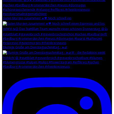
Guten Morgen zusammen! ☀️🧡 Noch schnell ein
Blumige Grüße am Dienstagnachmittag - ☀️🌿