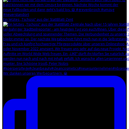
Ein letztes „Tschüss“ aus der StattBlatt-Zent
Wir danken unseren Werbepartnern. 😀