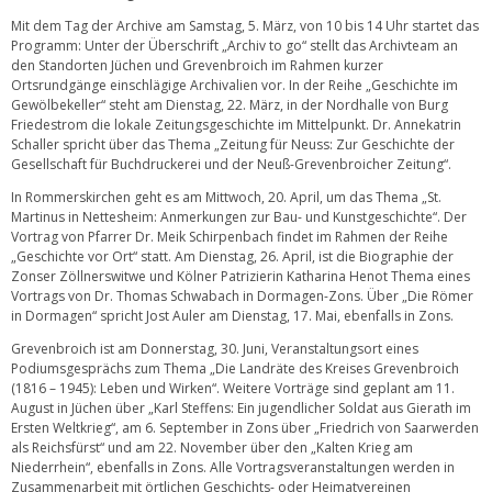
Mit dem Tag der Archive am Samstag, 5. März, von 10 bis 14 Uhr startet das
Programm: Unter der Überschrift „Archiv to go“ stellt das Archivteam an
den Standorten Jüchen und Grevenbroich im Rahmen kurzer
Ortsrundgänge einschlägige Archivalien vor. In der Reihe „Geschichte im
Gewölbekeller“ steht am Dienstag, 22. März, in der Nordhalle von Burg
Friedestrom die lokale Zeitungsgeschichte im Mittelpunkt. Dr. Annekatrin
Schaller spricht über das Thema „Zeitung für Neuss: Zur Geschichte der
Gesellschaft für Buchdruckerei und der Neuß-Grevenbroicher Zeitung“.
In Rommerskirchen geht es am Mittwoch, 20. April, um das Thema „St.
Martinus in Nettesheim: Anmerkungen zur Bau- und Kunstgeschichte“. Der
Vortrag von Pfarrer Dr. Meik Schirpenbach findet im Rahmen der Reihe
„Geschichte vor Ort“ statt. Am Dienstag, 26. April, ist die Biographie der
Zonser Zöllnerswitwe und Kölner Patrizierin Katharina Henot Thema eines
Vortrags von Dr. Thomas Schwabach in Dormagen-Zons. Über „Die Römer
in Dormagen“ spricht Jost Auler am Dienstag, 17. Mai, ebenfalls in Zons.
Grevenbroich ist am Donnerstag, 30. Juni, Veranstaltungsort eines
Podiumsgesprächs zum Thema „Die Landräte des Kreises Grevenbroich
(1816 – 1945): Leben und Wirken“. Weitere Vorträge sind geplant am 11.
August in Jüchen über „Karl Steffens: Ein jugendlicher Soldat aus Gierath im
Ersten Weltkrieg“, am 6. September in Zons über „Friedrich von Saarwerden
als Reichsfürst“ und am 22. November über den „Kalten Krieg am
Niederrhein“, ebenfalls in Zons. Alle Vortragsveranstaltungen werden in
Zusammenarbeit mit örtlichen Geschichts- oder Heimatvereinen