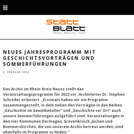
Stephen Schröder, Leiter des Archivs im Rhein-Kreis Neuss, stellt das neue
Jahresprogramm vor. (Foto: Rhein-Kreis Neuss)
NEUES JAHRESPROGRAMM MIT
GESCHICHTSVORTRÄGEN UND
SOMMERFÜHRUNGEN
3. FEBRUAR 2022
Das Archiv im Rhein-Kreis Neuss stellt das
Veranstaltungsprogramm für 2022 vor. Archivleiter Dr. Stephen
Schröder erläutert: „Erstmals haben wir ein Programm
zusammengestellt, in dem neben den Vorträgen in den Reihen
„Geschichte im Gewölbekeller“ und „Geschichte vor Ort“ auch
unsere Sommerführungen aufgeführt sind. Veranstaltungen in
den vier Kommunen Dormagen, Grevenbroich, Jüchen und
Rommerskirchen, die von unserem Archiv betreut werden, sind
ebenfalls im Programm zu finden.“