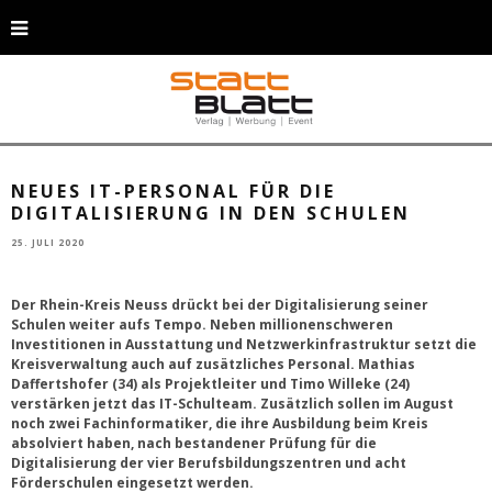
Der Rhein-Kreis Neuss hat sein IT-Schulteam verstärkt (von links): Landrat
Hans-Jürgen Petrauschke, Edelbert Jansen, Heinz-Josef Becker, Mathias
Daffertshofer, Timo Willeke und Harald Vieten am BTI in Neuss. © S.
Büntig/Rhein-Kreis Neuss
NEUES IT-PERSONAL FÜR DIE
DIGITALISIERUNG IN DEN SCHULEN
25. JULI 2020
Der Rhein-Kreis Neuss drückt bei der Digitalisierung seiner
Schulen weiter aufs Tempo. Neben millionenschweren
Investitionen in Ausstattung und
Netzwerkinfrastruktur setzt die
Kreisverwaltung auch auf zusätzliches Personal. Mathias
Daffertshofer (34) als Projektleiter und Timo Willeke (24)
verstärken jetzt das IT-Schulteam. Zusätzlich sollen im August
noch zwei Fachinformatiker, die ihre Ausbildung beim Kreis
absolviert haben, nach bestandener Prüfung für die
Digitalisierung der vier Berufsbildungszentren und acht
Förderschulen eingesetzt werden.