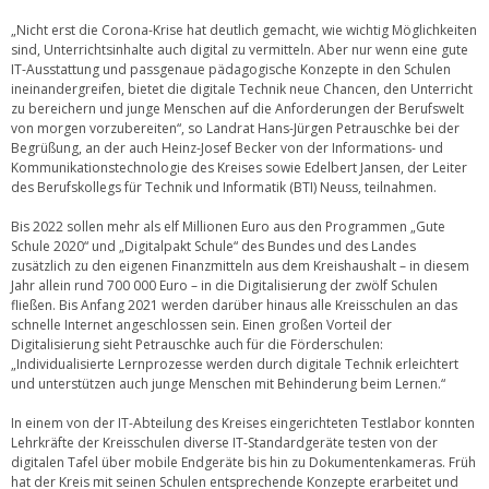
„Nicht erst die Corona-Krise hat deutlich gemacht, wie wichtig Möglichkeiten
sind, Unterrichtsinhalte auch digital zu vermitteln. Aber nur wenn eine gute
IT-Ausstattung und passgenaue pädagogische Konzepte in den Schulen
ineinandergreifen, bietet die digitale Technik neue Chancen, den Unterricht
zu bereichern und junge Menschen auf die Anforderungen der Berufswelt
von morgen vorzubereiten“, so Landrat Hans-Jürgen Petrauschke bei der
Begrüßung, an der auch Heinz-Josef Becker von der Informations- und
Kommunikationstechnologie des Kreises sowie Edelbert Jansen, der Leiter
des Berufskollegs für Technik und Informatik (BTI) Neuss, teilnahmen.
Bis 2022 sollen mehr als elf Millionen Euro aus den Programmen „Gute
Schule 2020“ und „Digitalpakt Schule“ des Bundes und des Landes
zusätzlich zu den eigenen Finanzmitteln aus dem Kreishaushalt – in diesem
Jahr allein rund 700 000 Euro – in die Digitalisierung der zwölf Schulen
fließen. Bis Anfang 2021 werden darüber hinaus alle Kreisschulen an das
schnelle Internet angeschlossen sein. Einen großen Vorteil der
Digitalisierung sieht Petrauschke auch für die Förderschulen:
„Individualisierte Lernprozesse werden durch digitale Technik erleichtert
und unterstützen auch junge Menschen mit Behinderung beim Lernen.“
In einem von der IT-Abteilung des Kreises eingerichteten Testlabor konnten
Lehrkräfte der Kreisschulen diverse IT-Standardgeräte testen von der
digitalen Tafel über mobile Endgeräte bis hin zu Dokumentenkameras. Früh
hat der Kreis mit seinen Schulen entsprechende Konzepte erarbeitet und