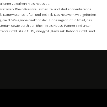
l unter zdi@rhein-kreis-neuss.de.
-Netzwerk Rhein-Kreis Neuss berufs- und studienorientierende
 Naturwissenschaften und Technik. Das Netzwerk wird gefördert
, die NRW-Regionaldirektion der Bundesagentur für Arbeit, das
terium sowie durch den Rhein-Kreis Neuss. Partner sind unter
renta GmbH & Co OHG, innogy SE, Kawasaki Robotics GmbH und