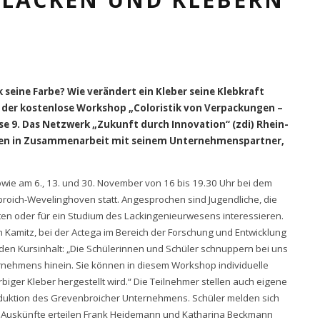
eine Farbe? Wie verändert ein Kleber seine Klebkraft
 der kostenlose Workshop „Coloristik von Verpackungen –
e 9. Das Netzwerk „Zukunft durch Innovation“ (zdi) Rhein-
tagen in Zusammenarbeit mit seinem Unternehmenspartner,
wie am 6., 13. und 30. November von 16 bis 19.30 Uhr bei dem
ich-Wevelinghoven statt. Angesprochen sind Jugendliche, die
en oder für ein Studium des Lackingenieurwesens interessieren.
 Kamitz, bei der Actega im Bereich der Forschung und Entwicklung
 den Kursinhalt: „Die Schülerinnen und Schüler schnuppern bei uns
ernehmens hinein. Sie können in diesem Workshop individuelle
biger Kleber hergestellt wird.“ Die Teilnehmer stellen auch eigene
roduktion des Grevenbroicher Unternehmens. Schüler melden sich
e Auskünfte erteilen Frank Heidemann und Katharina Beckmann