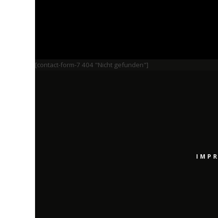
[contact-form-7 404 "Nicht gefunden"]
IMP