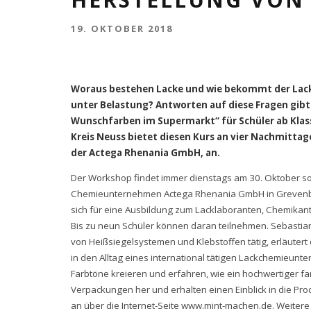
19. OKTOBER 2018
Woraus bestehen Lacke und wie bekommt der Lack s
unter Belastung? Antworten auf diese Fragen gibt
Wunschfarben im Supermarkt“ für Schüler ab Klass
Kreis Neuss bietet diesen Kurs an vier Nachmit
der Actega Rhenania GmbH, an.
Der Workshop findet immer dienstags am 30. Oktober so
Chemieunternehmen Actega Rhenania GmbH in Grevenbro
sich für eine Ausbildung zum Lacklaboranten, Chemikant
Bis zu neun Schüler können daran teilnehmen. Sebastian
von Heißsiegelsystemen und Klebstoffen tätig, erläutert
in den Alltag eines international tätigen Lackchemieunt
Farbtöne kreieren und erfahren, wie ein hochwertiger far
Verpackungen her und erhalten einen Einblick in die P
an über die Internet-Seite www.mint-machen.de. Weiter