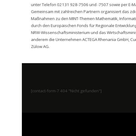
unter Telefon 02131 928-7506 und -7507 sowie per E-Mai
Gemeinsam mit zahlreichen Partnern organisiert das zdi
Maßnahmen zu den MINT-Themen Mathematik, Informatik,
durch den Europäischen Fonds für Regionale Entwicklung
NRW-Wissenschaftsministerium und das Wirtschaftsminis
anderem die Unternehmen ACTEGA Rhenania GmbH, Cur
Zülow AG.
[contact-form-7 404 "Nicht gefunden"]