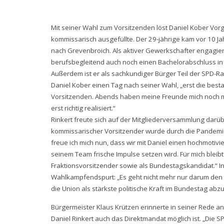
Mit seiner Wahl zum Vorsitzenden löst Daniel Kober Vorg
kommissarisch ausgefüllte. Der 29-jährige kam vor 10 
nach Grevenbroich. Als aktiver Gewerkschafter engagier
berufsbegleitend auch noch einen Bachelorabschluss in 
Außerdem ist er als sachkundiger Bürger Teil der SPD-Rat
Daniel Kober einen Tag nach seiner Wahl, „erst die be
Vorsitzenden. Abends haben meine Freunde mich noch mit
erst richtig realisiert.“
Rinkert freute sich auf der Mitgliederversammlung darü
kommissarischer Vorsitzender wurde durch die Pandemie 
freue ich mich nun, dass wir mit Daniel einen hochmoti
seinem Team frische Impulse setzen wird. Für mich bleib
Fraktionsvorsitzender sowie als Bundestagskandidat.“ In
Wahlkampfendspurt: „Es geht nicht mehr nur darum den K
die Union als stärkste politische Kraft im Bundestag abzu
Bürgermeister Klaus Krützen erinnerte in seiner Rede 
Daniel Rinkert auch das Direktmandat möglich ist. „Die SPD