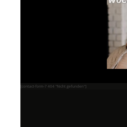
[contact-form-7 404 "Nicht gefunden"]