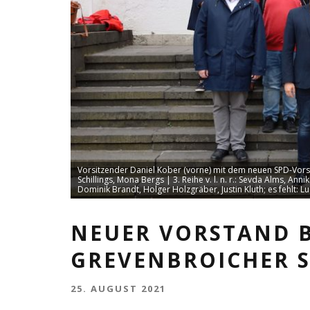
Vorsitzender Daniel Kober (vorne) mit dem neuen SPD-Vorstan
Schillings, Mona Bergs | 3. Reihe v. l. n. r.: Sevda Alms, Annik
Dominik Brandt, Holger Holzgräber, Justin Kluth; es fehlt:
NEUER VORSTAND B
GREVENBROICHER 
25. AUGUST 2021