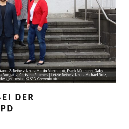
d: 2. Reihe v. l. n. r.: Martin Marquardt, Frank Müllmann, Gaby
a Bongartz, Christina Ploenes | Letzte Reihe v. l. n. r.: Michael Bolz,
 Ludwig Jedrowiak. © SPD Grevenbroich
EI DER
SPD