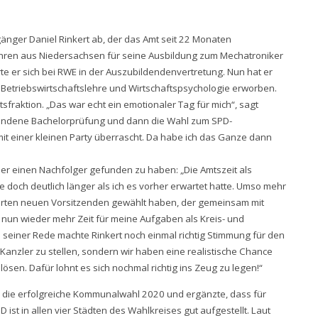
änger Daniel Rinkert ab, der das Amt seit 22 Monaten
Jahren aus Niedersachsen für seine Ausbildung zum Mechatroniker
te er sich bei RWE in der Auszubildendenvertretung. Nun hat er
Betriebswirtschaftslehre und Wirtschaftspsychologie erworben.
sfraktion. „Das war echt ein emotionaler Tag für mich“, sagt
standene Bachelorprüfung und dann die Wahl zum SPD-
 einer kleinen Party überrascht. Da habe ich das Ganze dann
ber einen Nachfolger gefunden zu haben: „Die Amtszeit als
doch deutlich länger als ich es vorher erwartet hatte. Umso mehr
vierten neuen Vorsitzenden gewählt haben, der gemeinsam mit
t nun wieder mehr Zeit für meine Aufgaben als Kreis- und
 seiner Rede machte Rinkert noch einmal richtig Stimmung für den
anzler zu stellen, sondern wir haben eine realistische Chance
lösen. Dafür lohnt es sich nochmal richtig ins Zeug zu legen!“
an die erfolgreiche Kommunalwahl 2020 und ergänzte, dass für
 ist in allen vier Städten des Wahlkreises gut aufgestellt. Laut