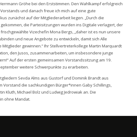
Herrmann Gröhe bei den Erststimmen. Den Wahlkampf erfolgreich
 Vorstands und danach freue ich mich auf eine gute
us zunächst auf der Mitgliederarbeit liegen. „Durch die
gekommen, die Parteisitzungen wurden ins Digitale verlagert, der
ie frischgewählte Vizechefin Mona Bergs, „daher ist es nun unsere
binden und neue Angebote zu entwickeln, damit sich Alle
 Mitglieder gewinnen.“ Ihr Stellvertreterkollege Martin Marquardt
sation, den Jusos, zusammenarbeiten, um insbesondere junge
tern!“ Auf der ersten gemeinsamen Vorstandssitzung am 19.
September weitere Schwerpunkte zu erarbeiten.
mitgliedern Sevda Alms aus Gustorf und Dominik Brandt aus
m Vorstand die sachkundigen Bürger*innen Gaby Schillings,
tin Kluth, Michael Bolz und Ludwig Jedrowiak an. Die
ndin ohne Mandat.