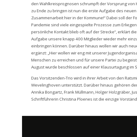
den Wahlkreisprognosen schrumpft der Vorsprung von 
zu Ende zu bringen ist nun die erste Aufgabe des neuen
Zusammenarbeit hier in der Kommune!“ Dabei soll der Fok
Pandemie sind viele eingespielte Prozesse zum Erliegen 
persönliche Kontakt blieb oft auf der Strecke“, erklärt d
Aufgabe unsere knapp 400 Mitglieder wieder mehr einzu
einbringen können. Darüber hinaus wollen wir auch neue
ergänzt: „Hier wollen wir eng mit unserer Jugendorgani
Menschen zu erreichen und für unsere Partei zu begeis
August wurde beschlossen auf einer Klausurtagung im 
Das Vorsitzenden-Trio wird in ihrer Arbeit von den Rats
Wevelinghoven unterstützt. Darüber hinaus gehören de
Annika Bongartz, Frank Müllmann, Holger Holzgräber, Jus
Schriftführerin Christina Ploenes ist die einzige Vorstä