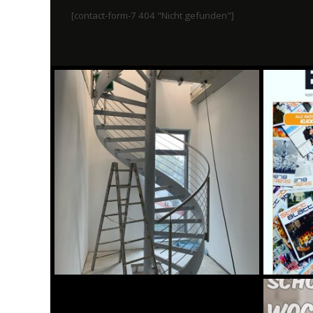
[contact-form-7 404 "Nicht gefunden"]