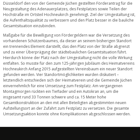
Düsseldorf den von der Gemeinde Jüchen gestellten Förderantrag für die
Neugestaltung des Adenauerplatzes, des Festplatzes sowie Teilen der
Hochstraße im Ortsteil Hochneukirch genehmigt. Ziel der Umgestaltung ist,
die Aufenthaltsqualität zu verbessern und den Platz besser in die bauliche
Gesamtsituation einzubinden.
Maßgabe für die Bewilligung von Fördergeldern war die Versetzung des
vorhandenen Schützenbaumes, da dieser an seinem bisherigen Standort
ein trennendes Element darstellt, das den Platz von der Straße abgrenzt
und zu einer Überprägung der städtebaulichen Gesamtsituation führt.
Hierdurch könne der Platz nach der Umgestaltung nicht die volle Wirkung
entfalten. So musste für den zum 125-jährigen Jubiläum des Heimatvereins
Hochneukirch Anfang 2015 aufgestellten Vereinsbaum ein neuer Standort
gefunden werden. Vier Standortmöglichkeiten wurden diskutiert –
letztendlich entschieden sich der Heimatverein und die Gemeinde Jüchen
einvernehmlich für eine Umsetzung zum Festplatz. Am vergangenen
Montagmorgen rückten ein Tieflader und ein Autokran an, um die
insgesamt rund 33 Tonnen schwere und ca. 15 Meter hohe
Gesamtkonstruktion an den mit allen Beteiligten abgestimmten neuen
Aufstellungsort an der Zufahrt zum Festplatz zu versetzen. Die gesamte
Umsetzungsaktion konnte ohne Komplikationen abgeschlossen werden.