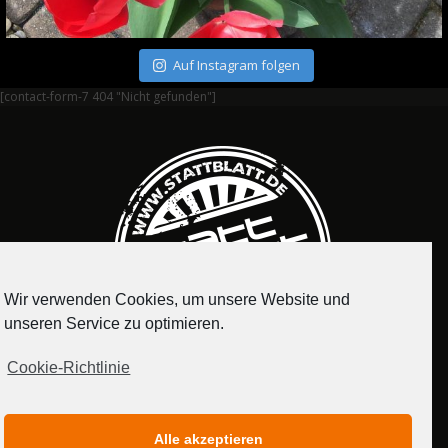
Auf Instagram folgen
[contact-form-7 404 "Nicht gefunden"]
Wir verwenden Cookies, um unsere Website und
unseren Service zu optimieren.
Cookie-Richtlinie
IMPRESSUM
DATENSCHUTZERKLÄRUNG
Alle akzeptieren
MEDIADATEN