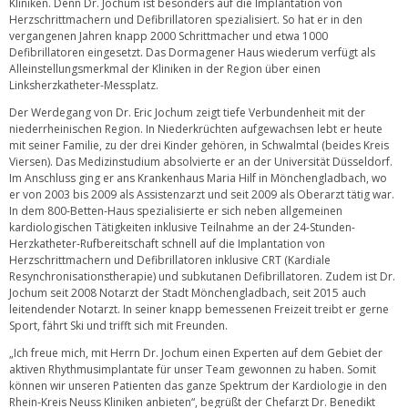
Kliniken. Denn Dr. Jochum ist besonders auf die Implantation von
Herzschrittmachern und Defibrillatoren spezialisiert. So hat er in den
vergangenen Jahren knapp 2000 Schrittmacher und etwa 1000
Defibrillatoren eingesetzt. Das Dormagener Haus wiederum verfügt als
Alleinstellungsmerkmal der Kliniken in der Region über einen
Linksherzkatheter-Messplatz.
Der Werdegang von Dr. Eric Jochum zeigt tiefe Verbundenheit mit der
niederrheinischen Region. In Niederkrüchten aufgewachsen lebt er heute
mit seiner Familie, zu der drei Kinder gehören, in Schwalmtal (beides Kreis
Viersen). Das Medizinstudium absolvierte er an der Universität Düsseldorf.
Im Anschluss ging er ans Krankenhaus Maria Hilf in Mönchengladbach, wo
er von 2003 bis 2009 als Assistenzarzt und seit 2009 als Oberarzt tätig war.
In dem 800-Betten-Haus spezialisierte er sich neben allgemeinen
kardiologischen Tätigkeiten inklusive Teilnahme an der 24-Stunden-
Herzkatheter-Rufbereitschaft schnell auf die Implantation von
Herzschrittmachern und Defibrillatoren inklusive CRT (Kardiale
Resynchronisationstherapie) und subkutanen Defibrillatoren. Zudem ist Dr.
Jochum seit 2008 Notarzt der Stadt Mönchengladbach, seit 2015 auch
leitendender Notarzt. In seiner knapp bemessenen Freizeit treibt er gerne
Sport, fährt Ski und trifft sich mit Freunden.
„Ich freue mich, mit Herrn Dr. Jochum einen Experten auf dem Gebiet der
aktiven Rhythmusimplantate für unser Team gewonnen zu haben. Somit
können wir unseren Patienten das ganze Spektrum der Kardiologie in den
Rhein-Kreis Neuss Kliniken anbieten“, begrüßt der Chefarzt Dr. Benedikt