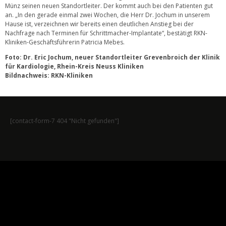
Münz seinen neuen Standortleiter. Der kommt auch bei den Patienten gut
an. „In den gerade einmal zwei Wochen, die Herr Dr. Jochum in unserem
Hause ist, verzeichnen wir bereits einen deutlichen Anstieg bei der
Nachfrage nach Terminen für Schrittmacher-Implantate“, bestätigt RKN-
Kliniken-Geschäftsführerin Patricia Mebes.
Foto: Dr. Eric Jochum, neuer Standortleiter Grevenbroich der Klinik
für Kardiologie, Rhein-Kreis Neuss Kliniken
Bildnachweis: RKN-Kliniken
[contact-form-7 404 "Nicht gefunden"]