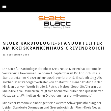
NEUER KARDIOLOGIE-STANDORTLEITER
AM KREISKRANKENHAUS GREVENBROICH
20. SEPTEMBER 2018
Die Klinik für Kardiologie der Rhein-Kreis Neuss Kliniken hat personelle
Verstärkung bekommen. Seit dem 1. September ist Dr. Eric Jochum als
Standortleiter im Kreiskrankenhaus Grevenbroich St. Elisabeth tätig. Als
solcher ist er ständiger Vertreter von Chefarzt Dr. Benedikt Münz in der
Klinik an der von-Werth-Straße 5. Patricia Mebes, Geschäftsführerin der
Rhein-Kreis Neuss Kliniken, zeigt sich hocherfreut über den qualifizierten
Neuzugang: „Wir heißen Herrn Dr. Jochum herzlich willkommen.“
Mit dieser Personalie einher geht eine weitere Schwerpunktbildung der
beiden Standorte Dormagen und Grevenbroich der Rhein-Kreis Neuss