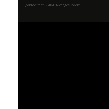
[contact-form-7 404 "Nicht gefunden"]