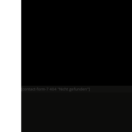
[contact-form-7 404 "Nicht gefunden"]