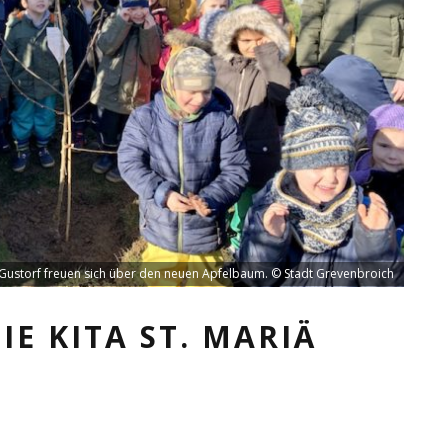
in Gustorf freuen sich über den neuen Apfelbaum. © Stadt Grevenbroich
E KITA ST. MARIÄ