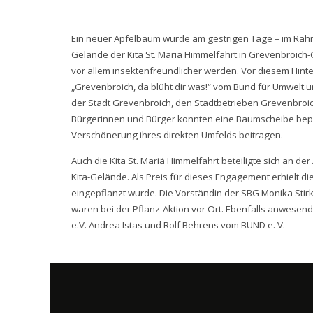
Ein neuer Apfelbaum wurde am gestrigen Tage – im Rahme
Gelände der Kita St. Mariä Himmelfahrt in Grevenbroich-
vor allem insektenfreundlicher werden. Vor diesem Hin
„Grevenbroich, da blüht dir was!“ vom Bund für Umwelt
der Stadt Grevenbroich, den Stadtbetrieben Grevenbroich
Bürgerinnen und Bürger konnten eine Baumscheibe bep
Verschönerung ihres direkten Umfelds beitragen.
Auch die Kita St. Mariä Himmelfahrt beteiligte sich an 
Kita-Gelände. Als Preis für dieses Engagement erhielt d
eingepflanzt wurde. Die Vorständin der SBG Monika Sti
waren bei der Pflanz-Aktion vor Ort. Ebenfalls anwese
e.V. Andrea Istas und Rolf Behrens vom BUND e. V.