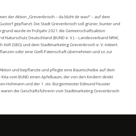
n der Aktion „Grevenbroich – da blüht dir was!“ – auf dem
Gustorf gepflanzt. Die Stadt Grevenbroich soll grüner, bunter und
tergrund wurde im Frühjahr 2021 die Gemeinschaftsaktion
 und Naturschutz Deutschland (BUND e. V.) – Landesverband NRW,
 AöR (SBG) und dem Stadtmarketing Grevenbroich e. V. initiiert.
flanzen oder eine Gieß-Patenschaft übernehmen und so zur
der Aktion und bepflanzte und pflegte eine Baumscheibe auf dem
ie Kita vom BUND einen Apfelbaum, der von den Kindern direkt
rken-Hohmann und der 1. stv. Bürgermeister Edmund Feuster
nd waren die Geschäftsführerin vom Stadtmarketing Grevenbroich