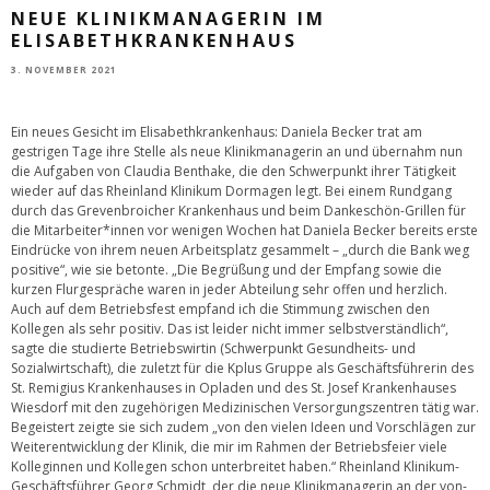
NEUE KLINIKMANAGERIN IM
ELISABETHKRANKENHAUS
3. NOVEMBER 2021
Ein neues Gesicht im Elisabethkrankenhaus: Daniela Becker trat am
gestrigen Tage ihre Stelle als neue Klinikmanagerin an und übernahm nun
die Aufgaben von Claudia Benthake, die den Schwerpunkt ihrer Tätigkeit
wieder auf das Rheinland Klinikum Dormagen legt. Bei einem Rundgang
durch das Grevenbroicher Krankenhaus und beim Dankeschön-Grillen für
die Mitarbeiter*innen vor wenigen Wochen hat Daniela Becker bereits erste
Eindrücke von ihrem neuen Arbeitsplatz gesammelt – „durch die Bank weg
positive“, wie sie betonte. „Die Begrüßung und der Empfang sowie die
kurzen Flurgespräche waren in jeder Abteilung sehr offen und herzlich.
Auch auf dem Betriebsfest empfand ich die Stimmung zwischen den
Kollegen als sehr positiv. Das ist leider nicht immer selbstverständlich“,
sagte die studierte Betriebswirtin (Schwerpunkt Gesundheits- und
Sozialwirtschaft), die zuletzt für die Kplus Gruppe als Geschäftsführerin des
St. Remigius Krankenhauses in Opladen und des St. Josef Krankenhauses
Wiesdorf mit den zugehörigen Medizinischen Versorgungszentren tätig war.
Begeistert zeigte sie sich zudem „von den vielen Ideen und Vorschlägen zur
Weiterentwicklung der Klinik, die mir im Rahmen der Betriebsfeier viele
Kolleginnen und Kollegen schon unterbreitet haben.“ Rheinland Klinikum-
Geschäftsführer Georg Schmidt, der die neue Klinikmanagerin an der von-