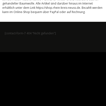
gehandelter Baumwolle. Alle Artikel sind darüber hinaus im Internet
erhältlich unter dem Link https://shop.rhein-kreis-neuss.de. Bezahlt werden
kann im Online-Shop bequem über PayPal oder auf Rechnung.
[contact-form-7 404 "Nicht gefunden"]