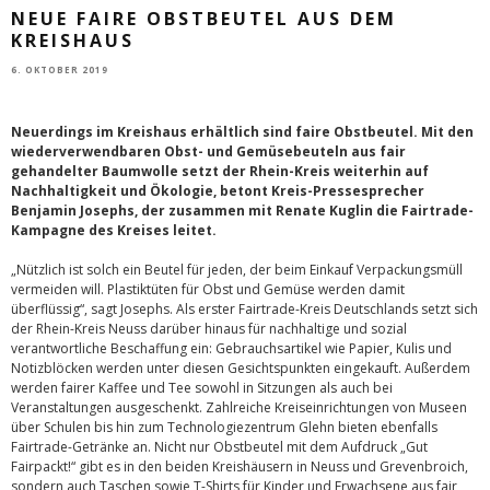
NEUE FAIRE OBSTBEUTEL AUS DEM
KREISHAUS
6. OKTOBER 2019
Neuerdings im Kreishaus erhältlich sind faire Obstbeutel. Mit den
wiederverwendbaren Obst- und Gemüsebeuteln aus fair
gehandelter Baumwolle setzt der Rhein-Kreis weiterhin auf
Nachhaltigkeit und Ökologie, betont Kreis-Pressesprecher
Benjamin Josephs, der zusammen mit Renate Kuglin die Fairtrade-
Kampagne des Kreises leitet.
„Nützlich ist solch ein Beutel für jeden, der beim Einkauf Verpackungsmüll
vermeiden will. Plastiktüten für Obst und Gemüse werden damit
überflüssig“, sagt Josephs. Als erster Fairtrade-Kreis Deutschlands setzt sich
der Rhein-Kreis Neuss darüber hinaus für nachhaltige und sozial
verantwortliche Beschaffung ein: Gebrauchsartikel wie Papier, Kulis und
Notizblöcken werden unter diesen Gesichtspunkten eingekauft. Außerdem
werden fairer Kaffee und Tee sowohl in Sitzungen als auch bei
Veranstaltungen ausgeschenkt. Zahlreiche Kreiseinrichtungen von Museen
über Schulen bis hin zum Technologiezentrum Glehn bieten ebenfalls
Fairtrade-Getränke an. Nicht nur Obstbeutel mit dem Aufdruck „Gut
Fairpackt!“ gibt es in den beiden Kreishäusern in Neuss und Grevenbroich,
sondern auch Taschen sowie T-Shirts für Kinder und Erwachsene aus fair