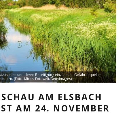
ustellen und deren Beseitigung einzuleiten. Gefahrenquellen
indern. (Foto: Mickis-Fotowelt/GettyImages)
RSCHAU AM ELSBACH
IST AM 24. NOVEMBER