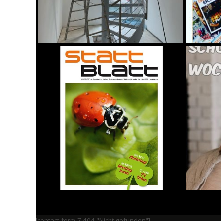
[contact-form-7 404 "Nicht gefunden"]