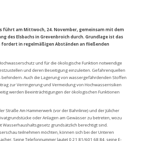
ss führt am Mittwoch, 24. November, gemeinsam mit dem
g des Elsbachs in Grevenbroich durch. Grundlage ist das
 fordert in regelmäßigen Abständen an fließenden
Hochwasserschutz und für die ökologische Funktion notwendige
festzustellen und deren Beseitigung einzuleiten. Gefahrenquellen
s behindern. Auch die Lagerung von wassergefährdenden Stoffen
Beitrag zur Verringerung und Vermeidung von Hochwasserrisiken
zeitig werden Beeinträchtigungen der ökologischen Funktionen
er Straße Am Hammerwerk (vor der Bahnlinie) und der Jülicher
 Privatgrundstücke oder Anlagen am Gewässer zu betreten, wozu
ut Wasserhaushaltsgesetz grundsätzlich berechtigt sind.
sserschau teilnehmen möchten, können sich bei der Unteren
cher. Seine Telefonnummer lautet 0 21 81/601 68 84, seine E-