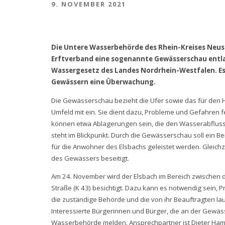
9. NOVEMBER 2021
Die Untere Wasserbehörde des Rhein-Kreises Neu
Erftverband eine sogenannte Gewässerschau entlan
Wassergesetz des Landes Nordrhein-Westfalen. Es
Gewässern eine Überwachung.
Die Gewässerschau bezieht die Ufer sowie das für den 
Umfeld mit ein. Sie dient dazu, Probleme und Gefahren 
können etwa Ablagerungen sein, die den Wasserabflus
steht im Blickpunkt. Durch die Gewässerschau soll ein 
für die Anwohner des Elsbachs geleistet werden. Gleich
des Gewässers beseitigt.
Am 24. November wird der Elsbach im Bereich zwischen d
Straße (K 43) besichtigt. Dazu kann es notwendig sein,
die zuständige Behörde und die von ihr Beauftragten la
Interessierte Bürgerinnen und Bürger, die an der Gewä
Wasserbehörde melden. Ansprechpartner ist Dieter Hama