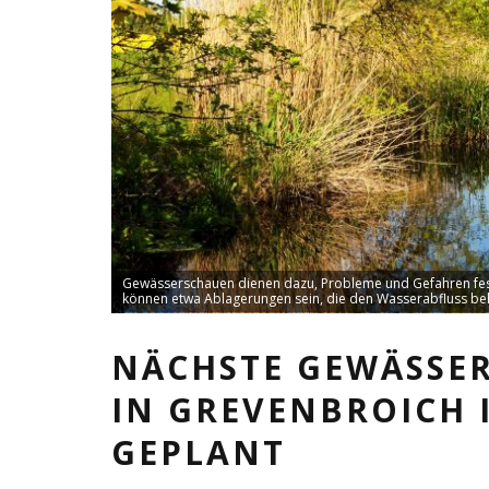
Gewässerschauen dienen dazu, Probleme und Gefahren festz
können etwa Ablagerungen sein, die den Wasserabfluss beh
NÄCHSTE GEWÄSSE
IN GREVENBROICH 
GEPLANT