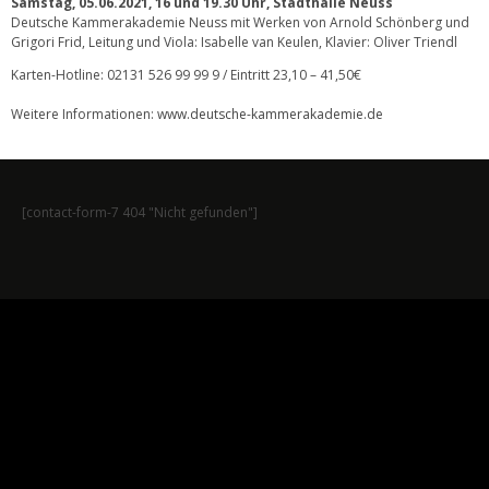
Samstag, 05.06.2021, 16 und 19.30 Uhr, Stadthalle Neuss
Deutsche Kammerakademie Neuss mit Werken von Arnold Schönberg und
Grigori Frid, Leitung und Viola: Isabelle van Keulen, Klavier: Oliver Triendl
Karten-Hotline: 02131 526 99 99 9 / Eintritt 23,10 – 41,50€
Weitere Informationen:
www.deutsche-kammerakademie.de
[contact-form-7 404 "Nicht gefunden"]