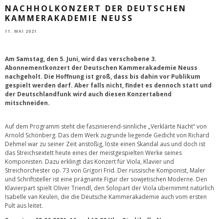
NACHHOLKONZERT DER DEUTSCHEN
KAMMERAKADEMIE NEUSS
11. MAI 2021
Am Samstag, den 5. Juni, wird das verschobene 3.
Abonnementkonzert der Deutschen Kammerakademie Neuss
nachgeholt. Die Hoffnung ist groß, dass bis dahin vor Publikum
gespielt werden darf. Aber falls nicht, findet es dennoch statt und
der Deutschlandfunk wird auch diesen Konzertabend
mitschneiden.
Auf dem Programm steht die faszinierend-sinnliche „Verklärte Nacht“ von
Arnold Schönberg. Das dem Werk zugrunde liegende Gedicht von Richard
Dehmel war zu seiner Zeit anstößig, löste einen Skandal aus und doch ist
das Streichsextett heute eines der meistgespielten Werke seines
Komponisten. Dazu erklingt das Konzert für Viola, Klavier und
Streichorchester op. 73 von Grigori Frid. Der russische Komponist, Maler
und Schriftsteller ist eine prägnante Figur der sowjetischen Moderne. Den
Klavierpart spielt Oliver Triendl, den Solopart der Viola übernimmt natürlich
Isabelle van Keulen, die die Deutsche Kammerakademie auch vom ersten
Pult aus leitet.