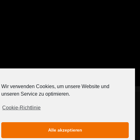
Auf Instagram folgen
Wir verwenden Cookies, um unsere Website und
[contact-form-7 404 "Nicht gefunden"]
unseren Service zu optimieren.
Cookie-Richtlinie
IMPRESSUM
DATENSCHUTZERKLÄRUNG
Alle akzeptieren
MEDIADATEN