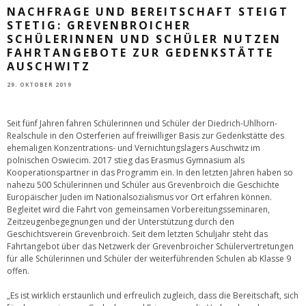
NACHFRAGE UND BEREITSCHAFT STEIGT
STETIG: GREVENBROICHER
SCHÜLERINNEN UND SCHÜLER NUTZEN
FAHRTANGEBOTE ZUR GEDENKSTÄTTE
AUSCHWITZ
29. OKTOBER 2019
Seit fünf Jahren fahren Schülerinnen und Schüler der Diedrich-Uhlhorn-
Realschule in den Osterferien auf freiwilliger Basis zur Gedenkstätte des
ehemaligen Konzentrations- und Vernichtungslagers Auschwitz im
polnischen Oswiecim. 2017 stieg das Erasmus Gymnasium als
Kooperationspartner in das Programm ein. In den letzten Jahren haben so
nahezu 500 Schülerinnen und Schüler aus Grevenbroich die Geschichte
Europäischer Juden im Nationalsozialismus vor Ort erfahren können.
Begleitet wird die Fahrt von gemeinsamen Vorbereitungsseminaren,
Zeitzeugenbegegnungen und der Unterstützung durch den
Geschichtsverein Grevenbroich. Seit dem letzten Schuljahr steht das
Fahrtangebot über das Netzwerk der Grevenbroicher Schülervertretungen
für alle Schülerinnen und Schüler der weiterführenden Schulen ab Klasse 9
offen.
„Es ist wirklich erstaunlich und erfreulich zugleich, dass die Bereitschaft, sich