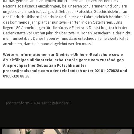
für das gemeinsame Gedenken und Erinnern an die Verbrechen des
Nationalsozialismus einzubringen, bei unseren Schülerinnen und Schülern
ungebrochen hoch ist“, zeigt sich Sebastian Potschka, Geschichtslehrer an
der Diedrich-Uhlhorn-Realschule und Leiter der Fahrt, sichtlich berührt. Für
das kommende Jahr plant er nun zwei Fahrten in den Osterferien. „Uns
liegen 180 Anmeldungen für die nächste Fahrt vor. Das ist logistisch in der
Gedenkstätte vor Ort mit jährlich über zwei Millionen Besuchern leider nicht
mehr umsetzbar. Daher haben wir uns dazu entschieden eine zweite Fahrt
anzubieten, damit niemand abgelehnt werden muss.“
Weitere Informationen zur Diedrich-Uhlhorn-Realschule sowie
druckfähiges Bildmaterial erhalten Sie gerne vom zuständigen
Ansprechpartner Sebastian Potschka unter
presse@realschule.com oder telefonisch unter 02181-270828 und
0160-320 88 38.
[contact-form-7 404 "Nicht gefunden"]