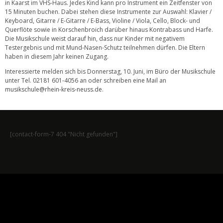
in Kaarst im VHS-Haus. Jedes Kind kann pro Instrument ein Zeitfenster von
15 Minuten buchen. Dabei stehen diese Instrumente zur Auswahl: Klavier /
Keyboard, Gitarre / E-Gitarre / E-Bass, Violine / Viola, Cello, Block- und
Querflöte sowie in Korschenbroich darüber hinaus Kontrabass und Harfe.
Die Musikschule weist darauf hin, dass nur Kinder mit negativem
Testergebnis und mit Mund-Nasen-Schutz teilnehmen dürfen. Die Eltern
haben in diesem Jahr keinen Zugang.
Interessierte melden sich bis Donnerstag, 10. Juni, im Büro der Musikschule
unter Tel. 02181 601-4056 an oder schreiben eine Mail an
musikschule@rhein-kreis-neuss.de
.
[contact-form-7 404 "Nicht gefunden"]