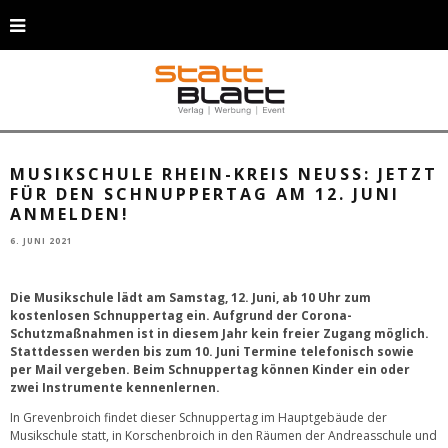
Einen Schnuppertag bietet die Kreismusikschule am 12. Juni an. Interessierte
können bis zum 10. Juni Termine buchen. (Foto: H.-J. Brümmendorf / Rhein-
Kreis Neuss)
MUSIKSCHULE RHEIN-KREIS NEUSS: JETZT
FÜR DEN SCHNUPPERTAG AM 12. JUNI
ANMELDEN!
6. JUNI 2021
Die Musikschule lädt am Samstag, 12. Juni, ab 10 Uhr zum
kostenlosen Schnuppertag ein. Aufgrund der Corona-
Schutzmaßnahmen ist in diesem Jahr kein freier Zugang möglich.
Stattdessen werden bis zum 10. Juni Termine telefonisch sowie
per Mail vergeben. Beim Schnuppertag können Kinder ein oder
zwei Instrumente kennenlernen.
In Grevenbroich findet dieser Schnuppertag im Hauptgebäude der
Musikschule statt, in Korschenbroich in den Räumen der Andreasschule und