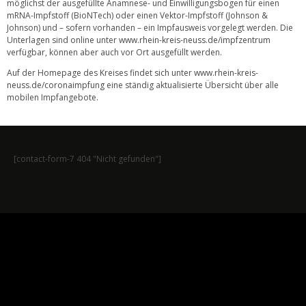
möglichst der ausgefüllte Anamnese- und Einwilligungsbogen für einen
mRNA-Impfstoff (BioNTech) oder einen Vektor-Impfstoff (Johnson &
Johnson) und – sofern vorhanden – ein Impfausweis vorgelegt werden. Die
Unterlagen sind online unter
www.rhein-kreis-neuss.de/impfzentrum
verfügbar, können aber auch vor Ort ausgefüllt werden.
Auf der Homepage des Kreises findet sich unter
www.rhein-kreis-
neuss.de/coronaimpfung
eine ständig aktualisierte Übersicht über alle
mobilen Impfangebote.
[contact-form-7 404 "Nicht gefunden"]