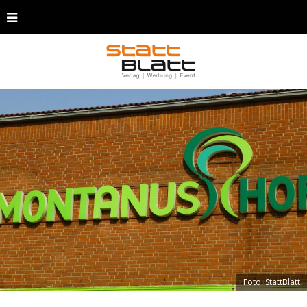
Foto: StattBlatt