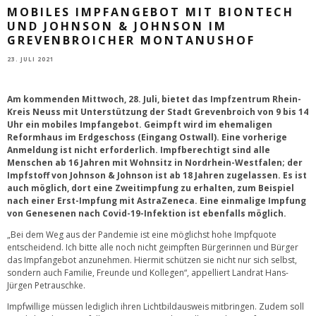
MOBILES IMPFANGEBOT MIT BIONTECH
UND JOHNSON & JOHNSON IM
GREVENBROICHER MONTANUSHOF
23. JULI 2021
Am kommenden Mittwoch, 28. Juli, bietet das Impfzentrum Rhein-
Kreis Neuss mit Unterstützung der Stadt Grevenbroich von 9 bis 14
Uhr ein mobiles Impfangebot. Geimpft wird im ehemaligen
Reformhaus im Erdgeschoss (Eingang Ostwall). Eine vorherige
Anmeldung ist nicht erforderlich. Impfberechtigt sind alle
Menschen ab 16 Jahren mit Wohnsitz in Nordrhein-Westfalen; der
Impfstoff von Johnson & Johnson ist ab 18 Jahren zugelassen. Es ist
auch möglich, dort eine Zweitimpfung zu erhalten, zum Beispiel
nach einer Erst-Impfung mit AstraZeneca. Eine einmalige Impfung
von Genesenen nach Covid-19-Infektion ist ebenfalls möglich.
„Bei dem Weg aus der Pandemie ist eine möglichst hohe Impfquote
entscheidend. Ich bitte alle noch nicht geimpften Bürgerinnen und Bürger
das Impfangebot anzunehmen. Hiermit schützen sie nicht nur sich selbst,
sondern auch Familie, Freunde und Kollegen“, appelliert Landrat Hans-
Jürgen Petrauschke.
Impfwillige müssen lediglich ihren Lichtbildausweis mitbringen. Zudem soll