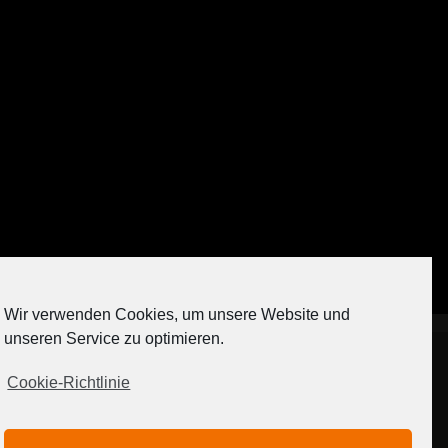
Auf Instagram folgen
Wir verwenden Cookies, um unsere Website und
[contact-form-7 404 "Nicht gefunden"]
unseren Service zu optimieren.
Cookie-Richtlinie
IMPRESSUM
DATENSCHUTZERKLÄRUNG