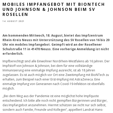
MOBILES IMPFANGEBOT MIT BIONTECH
UND JOHNSON & JOHNSON BEIM SV
ROSELLEN
14. AUGUST 2021
Am kommenden Mittwoch, 18. August, bietet das Impfzentrum
Rhein-Kreis Neuss mit Unterstützung des SV Rosellen von 16 bis 20
Uhr ein mobiles Impfangebot. Geimpft wird an der Rosellener
Schulstraße 11 in 41470 Neuss. Eine vorherige Anmeldung ist nicht
erforderlich.
Impfberechtigt sind alle Einwohner Nordrhein-Westfalens ab 16 Jahren. Der
Impfstoff von Johnson & Johnson, bei dem für eine vollständige
Immunisierung eine einmalige Impfung ausreicht, ist ab 18 Jahren
zugelassen. Es ist auch möglich vor Ort eine Zweitimpfung mit BioNTech zu
erhalten, zum Beispiel nach einer Erst-Impfung mit AstraZeneca. Eine
einmalige Impfung von Genesenen nach Covid-19-Infektion ist ebenfalls
möglich.
„Bei dem Weg aus der Pandemie ist eine möglichst hohe Impfquote
entscheidend. Ich bitte alle noch nicht geimpften Bürgerinnen und Bürger,
das Impfangebot anzunehmen. Hiermit schützen sie nicht nur sich selbst,
sondern auch Familie, Freunde und Kollegen“, appelliert Landrat Hans-