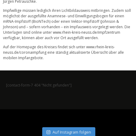
Jürgen Petrauschke.
Impfwillige müssen lediglich ihren Lichtbildausweis mitbringen. Zudem soll
möglichst der ausgefüllte Anamnese- und Einwilligungsbogen für einen
mRNA-Impfstoff (BioNTech) oder einen Vektor-Impfstoff (Johnson &
Johnson) und – sofern vorhanden – ein Impfausweis vorgelegt werden. Die
Unterlagen sind online unter
www.rhein-kreis-neuss.de/impfzentrum
verfügbar, können aber auch vor Ort ausgefüllt werden.
Auf der Homepage des Kreises findet sich unter
www.rhein-kreis-
neuss.de/coronaimpfung
eine ständig aktualisierte Übersicht über alle
mobilen Impfangebote.
[contact-form-7 404 "Nicht gefunden"]
Auf Instagram folgen