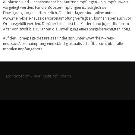
& Johnson) und – insbesondere bei Auffrischimpfungen – ein Impfausweis
vorgelegt werden. Für die Booster-Impfungen ist lediglich der
Einwilligungsbogen erforderlich. Die Unterlagen sind online unter
www.rhein-kreis-neuss.de/coronaimpfung
verfügbar, können aber auch vor
Ort ausgefüllt werden. Darüber hinaus ist bei Kindern und Jugendlichen im
Alter von zwölf bis 15 Jahren die Einwilligung eines Sorgeberechtigten nötig.
Auf der Homepage des Kreises findet sich unter
www.rhein-kreis-
neuss.de/coronaimpfung
eine ständig aktualisierte Übersicht über alle
mobilen Impfangebote.
[contact-form-7 404 "Nicht gefunden"]