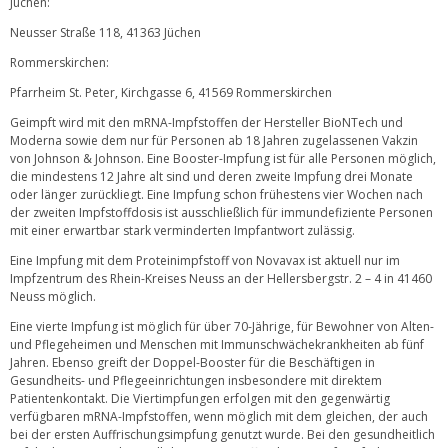
Jüchen:
Neusser Straße 118, 41363 Jüchen
Rommerskirchen:
Pfarrheim St. Peter, Kirchgasse 6, 41569 Rommerskirchen
Geimpft wird mit den mRNA-Impfstoffen der Hersteller BioNTech und
Moderna sowie dem nur für Personen ab 18 Jahren zugelassenen Vakzin
von Johnson & Johnson. Eine Booster-Impfung ist für alle Personen möglich,
die mindestens 12 Jahre alt sind und deren zweite Impfung drei Monate
oder länger zurückliegt. Eine Impfung schon frühestens vier Wochen nach
der zweiten Impfstoffdosis ist ausschließlich für immundefiziente Personen
mit einer erwartbar stark verminderten Impfantwort zulässig.
Eine Impfung mit dem Proteinimpfstoff von Novavax ist aktuell nur im
Impfzentrum des Rhein-Kreises Neuss an der Hellersbergstr. 2 – 4 in 41460
Neuss möglich.
Eine vierte Impfung ist möglich für über 70-Jährige, für Bewohner von Alten-
und Pflegeheimen und Menschen mit Immunschwächekrankheiten ab fünf
Jahren. Ebenso greift der Doppel-Booster für die Beschäftigen in
Gesundheits- und Pflegeeinrichtungen insbesondere mit direktem
Patientenkontakt. Die Viertimpfungen erfolgen mit den gegenwärtig
verfügbaren mRNA-Impfstoffen, wenn möglich mit dem gleichen, der auch
bei der ersten Auffrischungsimpfung genutzt wurde. Bei den gesundheitlich