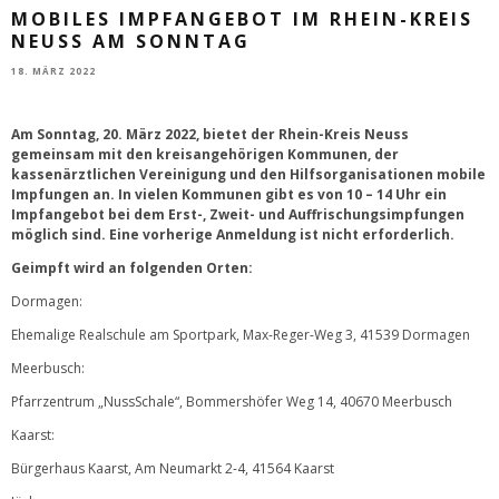
MOBILES IMPFANGEBOT IM RHEIN-KREIS
NEUSS AM SONNTAG
18. MÄRZ 2022
Am Sonntag, 20. März 2022, bietet der Rhein-Kreis Neuss
gemeinsam mit den kreisangehörigen Kommunen, der
kassenärztlichen Vereinigung und den Hilfsorganisationen mobile
Impfungen an. In vielen Kommunen gibt es von 10 – 14 Uhr ein
Impfangebot bei dem Erst-, Zweit- und Auffrischungsimpfungen
möglich sind. Eine vorherige Anmeldung ist nicht erforderlich.
Geimpft wird an folgenden Orten:
Dormagen:
Ehemalige Realschule am Sportpark, Max-Reger-Weg 3, 41539 Dormagen
Meerbusch:
Pfarrzentrum „NussSchale“, Bommershöfer Weg 14, 40670 Meerbusch
Kaarst:
Bürgerhaus Kaarst, Am Neumarkt 2-4, 41564 Kaarst