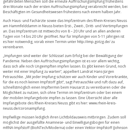
gefährdeten Menschen soll die erneute Auffrischungsimpfung frühestens
drei Monate nach der ersten Auffrischungsimpfung verabreicht werden, bei
Beschäftigten im Gesundheitswesen frühestens nach einem halben Jahr.
Auch Haus- und Fachärzte sowie das Impfzentrum des Rhein-Kreises Neuss
am Hammfelddamm in Neuss bieten Erst-, Zweit-, Dritt- und Viertimpfungen
an. Das Impfzentrum ist mittwochs von 8 – 20 Uhr und an allen anderen
Tagen von 14 bis 20 Uhr geöffnet. Nur für Impfungen von 5-11 jährigen ist
es hier notwendig, vorab einen Termin unter
http://imp.gotzg.de/
zu
vereinbaren.
„Impfungen sind weiter der Schlüssel zum Erfolg bei der Bewältigung der
Pandemie. Neben den Auffrischungsimpfungen ist es vor allem wichtig,
dass sich alle noch Ungeimpften impfen lassen. Es gibt keinen Grund, noch
weiter mit einer Impfung zu warten“, appelliert Landrat Hans-Jürgen
Petrauschke. „Mit jeder Impfung schützen wir auch Kinder und Vorerkrankte,
für die es noch keinen Impfstoff gibt“, sagt Petrauschke und ruft dazu auf,
schnellstmöglich einen Impftermin beim Hausarzt zu vereinbaren oder die
Möglichkeit zu nutzen, sich ohne Termin im Impfzentrum oder bei einem
der mobilen Impfangebote impfen zu lassen. Eine Übersicht über alle
Impfangebote des Rhein-Kreises Neuss gibt es hier:
www.rhein-kreis-
neuss.de/coronaimpfung
.
Impfwillige müssen lediglich ihren Lichtbildausweis mitbringen. Zudem soll
möglichst der ausgefüllte Anamnese- und Einwilligungsbogen für einen
mRNA-Impfstoff (BioNTech/Moderna) oder einen Vektor-Impfstoff (Johnson