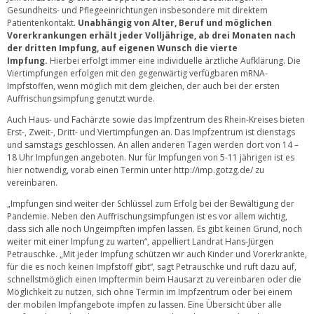
Gesundheits- und Pflegeeinrichtungen insbesondere mit direktem
Patientenkontakt.
Unabhängig von Alter, Beruf und möglichen
Vorerkrankungen erhält jeder Volljährige, ab drei Monaten nach
der dritten Impfung, auf eigenen Wunsch die vierte
Impfung
.
Hierbei erfolgt immer eine individuelle ärztliche Aufklärung. Die
Viertimpfungen erfolgen mit den gegenwärtig verfügbaren mRNA-
Impfstoffen, wenn möglich mit dem gleichen, der auch bei der ersten
Auffrischungsimpfung genutzt wurde.
Auch Haus- und Fachärzte sowie das Impfzentrum des Rhein-Kreises bieten
Erst-, Zweit-, Dritt- und Viertimpfungen an. Das Impfzentrum ist dienstags
und samstags geschlossen. An allen anderen Tagen werden dort von 14 –
18 Uhr Impfungen angeboten. Nur für Impfungen von 5-11 jährigen ist es
hier notwendig, vorab einen Termin unter
http://imp.gotzg.de/
zu
vereinbaren.
„Impfungen sind weiter der Schlüssel zum Erfolg bei der Bewältigung der
Pandemie. Neben den Auffrischungsimpfungen ist es vor allem wichtig,
dass sich alle noch Ungeimpften impfen lassen. Es gibt keinen Grund, noch
weiter mit einer Impfung zu warten“, appelliert Landrat Hans-Jürgen
Petrauschke. „Mit jeder Impfung schützen wir auch Kinder und Vorerkrankte,
für die es noch keinen Impfstoff gibt“, sagt Petrauschke und ruft dazu auf,
schnellstmöglich einen Impftermin beim Hausarzt zu vereinbaren oder die
Möglichkeit zu nutzen, sich ohne Termin im Impfzentrum oder bei einem
der mobilen Impfangebote impfen zu lassen. Eine Übersicht über alle