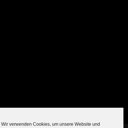
Auf Instagram folgen
Wir verwenden Cookies, um unsere Website und
[contact-form-7 404 "Nicht gefunden"]