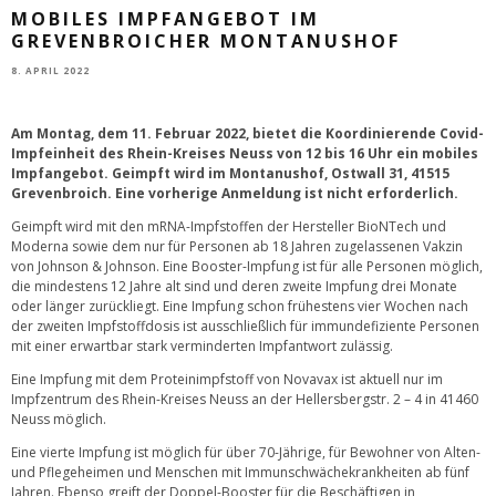
MOBILES IMPFANGEBOT IM
GREVENBROICHER MONTANUSHOF
8. APRIL 2022
Am Montag, dem 11. Februar 2022, bietet die Koordinierende Covid-
Impfeinheit des Rhein-Kreises Neuss von 12 bis 16 Uhr ein mobiles
Impfangebot. Geimpft wird im Montanushof, Ostwall 31, 41515
Grevenbroich. Eine vorherige Anmeldung ist nicht erforderlich.
Geimpft wird mit den mRNA-Impfstoffen der Hersteller BioNTech und
Moderna sowie dem nur für Personen ab 18 Jahren zugelassenen Vakzin
von Johnson & Johnson. Eine Booster-Impfung ist für alle Personen möglich,
die mindestens 12 Jahre alt sind und deren zweite Impfung drei Monate
oder länger zurückliegt. Eine Impfung schon frühestens vier Wochen nach
der zweiten Impfstoffdosis ist ausschließlich für immundefiziente Personen
mit einer erwartbar stark verminderten Impfantwort zulässig.
Eine Impfung mit dem Proteinimpfstoff von Novavax ist aktuell nur im
Impfzentrum des Rhein-Kreises Neuss an der Hellersbergstr. 2 – 4 in 41460
Neuss möglich.
Eine vierte Impfung ist möglich für über 70-Jährige, für Bewohner von Alten-
und Pflegeheimen und Menschen mit Immunschwächekrankheiten ab fünf
Jahren. Ebenso greift der Doppel-Booster für die Beschäftigen in