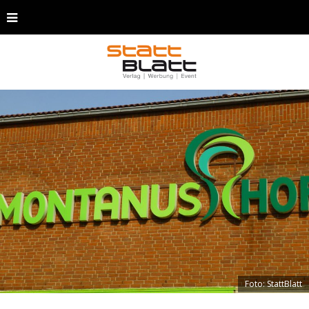
Foto: StattBlatt