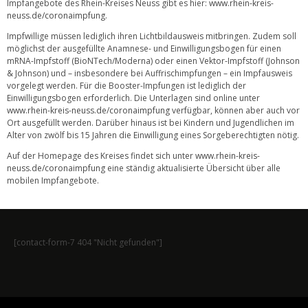
Impfangebote des Rhein-Kreises Neuss gibt es hier:
www.rhein-kreis-
neuss.de/coronaimpfung
.
Impfwillige müssen lediglich ihren Lichtbildausweis mitbringen. Zudem soll
möglichst der ausgefüllte Anamnese- und Einwilligungsbogen für einen
mRNA-Impfstoff (BioNTech/Moderna) oder einen Vektor-Impfstoff (Johnson
& Johnson) und – insbesondere bei Auffrischimpfungen – ein Impfausweis
vorgelegt werden. Für die Booster-Impfungen ist lediglich der
Einwilligungsbogen erforderlich. Die Unterlagen sind online unter
www.rhein-kreis-neuss.de/coronaimpfung
verfügbar, können aber auch vor
Ort ausgefüllt werden. Darüber hinaus ist bei Kindern und Jugendlichen im
Alter von zwölf bis 15 Jahren die Einwilligung eines Sorgeberechtigten nötig.
Auf der Homepage des Kreises findet sich unter
www.rhein-kreis-
neuss.de/coronaimpfung
eine ständig aktualisierte Übersicht über alle
mobilen Impfangebote.
[contact-form-7 404 "Nicht gefunden"]