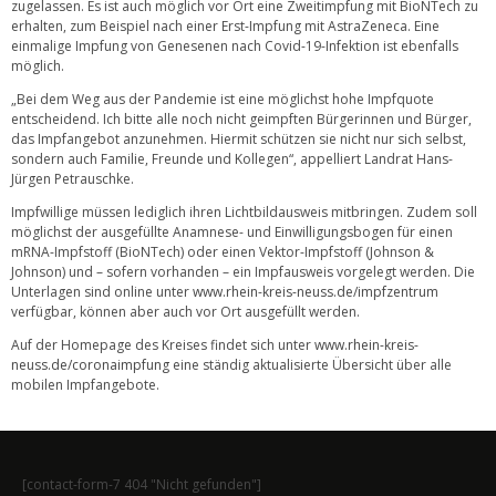
zugelassen. Es ist auch möglich vor Ort eine Zweitimpfung mit BioNTech zu
erhalten, zum Beispiel nach einer Erst-Impfung mit AstraZeneca. Eine
einmalige Impfung von Genesenen nach Covid-19-Infektion ist ebenfalls
möglich.
„Bei dem Weg aus der Pandemie ist eine möglichst hohe Impfquote
entscheidend. Ich bitte alle noch nicht geimpften Bürgerinnen und Bürger,
das Impfangebot anzunehmen. Hiermit schützen sie nicht nur sich selbst,
sondern auch Familie, Freunde und Kollegen“, appelliert Landrat Hans-
Jürgen Petrauschke.
Impfwillige müssen lediglich ihren Lichtbildausweis mitbringen. Zudem soll
möglichst der ausgefüllte Anamnese- und Einwilligungsbogen für einen
mRNA-Impfstoff (BioNTech) oder einen Vektor-Impfstoff (Johnson &
Johnson) und – sofern vorhanden – ein Impfausweis vorgelegt werden. Die
Unterlagen sind online unter
www.rhein-kreis-neuss.de/impfzentrum
verfügbar, können aber auch vor Ort ausgefüllt werden.
Auf der Homepage des Kreises findet sich unter
www.rhein-kreis-
neuss.de/coronaimpfung
eine ständig aktualisierte Übersicht über alle
mobilen Impfangebote.
[contact-form-7 404 "Nicht gefunden"]