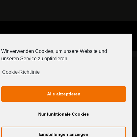
Auf Instagram folgen
Wir verwenden Cookies, um unsere Website und
[contact-form-7 404 "Nicht gefunden"]
unseren Service zu optimieren.
Cookie-Richtlinie
IMPRESSUM
DATENSCHUTZERKLÄRUNG
Alle akzeptieren
MEDIADATEN
Nur funktionale Cookies
Einstellungen anzeigen