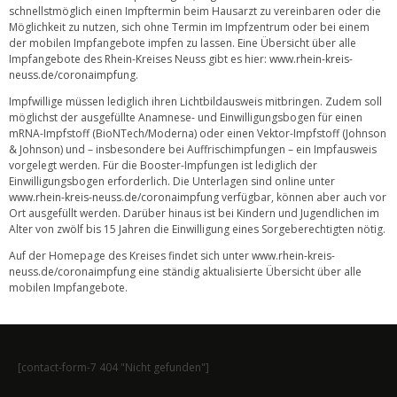
schnellstmöglich einen Impftermin beim Hausarzt zu vereinbaren oder die
Möglichkeit zu nutzen, sich ohne Termin im Impfzentrum oder bei einem
der mobilen Impfangebote impfen zu lassen. Eine Übersicht über alle
Impfangebote des Rhein-Kreises Neuss gibt es hier:
www.rhein-kreis-
neuss.de/coronaimpfung
.
Impfwillige müssen lediglich ihren Lichtbildausweis mitbringen. Zudem soll
möglichst der ausgefüllte Anamnese- und Einwilligungsbogen für einen
mRNA-Impfstoff (BioNTech/Moderna) oder einen Vektor-Impfstoff (Johnson
& Johnson) und – insbesondere bei Auffrischimpfungen – ein Impfausweis
vorgelegt werden. Für die Booster-Impfungen ist lediglich der
Einwilligungsbogen erforderlich. Die Unterlagen sind online unter
www.rhein-kreis-neuss.de/coronaimpfung
verfügbar, können aber auch vor
Ort ausgefüllt werden. Darüber hinaus ist bei Kindern und Jugendlichen im
Alter von zwölf bis 15 Jahren die Einwilligung eines Sorgeberechtigten nötig.
Auf der Homepage des Kreises findet sich unter
www.rhein-kreis-
neuss.de/coronaimpfung
eine ständig aktualisierte Übersicht über alle
mobilen Impfangebote.
[contact-form-7 404 "Nicht gefunden"]