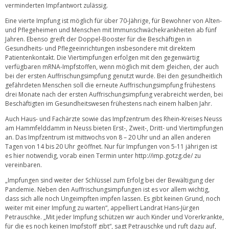
verminderten Impfantwort zulässig.
Eine vierte Impfung ist möglich für über 70-Jährige, für Bewohner von Alten-
und Pflegeheimen und Menschen mit Immunschwächekrankheiten ab fünf
Jahren. Ebenso greift der Doppel-Booster für die Beschäftigen in
Gesundheits- und Pflegeeinrichtungen insbesondere mit direktem
Patientenkontakt. Die Viertimpfungen erfolgen mit den gegenwärtig
verfügbaren mRNA-Impfstoffen, wenn möglich mit dem gleichen, der auch
bei der ersten Auffrischungsimpfung genutzt wurde. Bei den gesundheitlich
gefährdeten Menschen soll die erneute Auffrischungsimpfung frühestens
drei Monate nach der ersten Auffrischungsimpfung verabreicht werden, bei
Beschäftigten im Gesundheitswesen frühestens nach einem halben Jahr.
Auch Haus- und Fachärzte sowie das Impfzentrum des Rhein-Kreises Neuss
am Hammfelddamm in Neuss bieten Erst-, Zweit-, Dritt- und Viertimpfungen
an. Das Impfzentrum ist mittwochs von 8 – 20 Uhr und an allen anderen
Tagen von 14 bis 20 Uhr geöffnet. Nur für Impfungen von 5-11 jährigen ist
es hier notwendig, vorab einen Termin unter
http://imp.gotzg.de/
zu
vereinbaren.
„Impfungen sind weiter der Schlüssel zum Erfolg bei der Bewältigung der
Pandemie. Neben den Auffrischungsimpfungen ist es vor allem wichtig,
dass sich alle noch Ungeimpften impfen lassen. Es gibt keinen Grund, noch
weiter mit einer Impfung zu warten“, appelliert Landrat Hans-Jürgen
Petrauschke. „Mit jeder Impfung schützen wir auch Kinder und Vorerkrankte,
für die es noch keinen Impfstoff gibt“, sagt Petrauschke und ruft dazu auf,