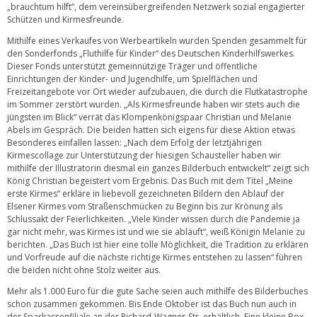
„brauchtum hilft“, dem vereinsübergreifenden Netzwerk sozial engagierter
Schützen und Kirmesfreunde.
Mithilfe eines Verkaufes von Werbeartikeln wurden Spenden gesammelt für
den Sonderfonds „Fluthilfe für Kinder“ des Deutschen Kinderhilfswerkes.
Dieser Fonds unterstützt gemeinnützige Träger und öffentliche
Einrichtungen der Kinder- und Jugendhilfe, um Spielflächen und
Freizeitangebote vor Ort wieder aufzubauen, die durch die Flutkatastrophe
im Sommer zerstört wurden. „Als Kirmesfreunde haben wir stets auch die
jüngsten im Blick“ verrät das Klompenkönigspaar Christian und Melanie
Abels im Gespräch. Die beiden hatten sich eigens für diese Aktion etwas
Besonderes einfallen lassen: „Nach dem Erfolg der letztjährigen
Kirmescollage zur Unterstützung der hiesigen Schausteller haben wir
mithilfe der Illustratorin diesmal ein ganzes Bilderbuch entwickelt“ zeigt sich
König Christian begeistert vom Ergebnis. Das Buch mit dem Titel „Meine
erste Kirmes“ erkläre in liebevoll gezeichneten Bildern den Ablauf der
Elsener Kirmes vom Straßenschmücken zu Beginn bis zur Krönung als
Schlussakt der Feierlichkeiten. „Viele Kinder wissen durch die Pandemie ja
gar nicht mehr, was Kirmes ist und wie sie abläuft“, weiß Königin Melanie zu
berichten. „Das Buch ist hier eine tolle Möglichkeit, die Tradition zu erklären
und Vorfreude auf die nächste richtige Kirmes entstehen zu lassen“ führen
die beiden nicht ohne Stolz weiter aus.
Mehr als 1.000 Euro für die gute Sache seien auch mithilfe des Bilderbuches
schon zusammen gekommen. Bis Ende Oktober ist das Buch nun auch in
der Sparkassenfiliale an der Richard-Wagner-Str. erhältlich. Eine kleine Box