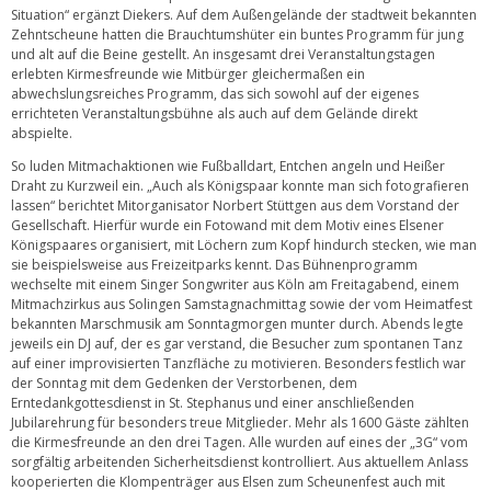
Situation“ ergänzt Diekers. Auf dem Außengelände der stadtweit bekannten
Zehntscheune hatten die Brauchtumshüter ein buntes Programm für jung
und alt auf die Beine gestellt. An insgesamt drei Veranstaltungstagen
erlebten Kirmesfreunde wie Mitbürger gleichermaßen ein
abwechslungsreiches Programm, das sich sowohl auf der eigenes
errichteten Veranstaltungsbühne als auch auf dem Gelände direkt
abspielte.
So luden Mitmachaktionen wie Fußballdart, Entchen angeln und Heißer
Draht zu Kurzweil ein. „Auch als Königspaar konnte man sich fotografieren
lassen“ berichtet Mitorganisator Norbert Stüttgen aus dem Vorstand der
Gesellschaft. Hierfür wurde ein Fotowand mit dem Motiv eines Elsener
Königspaares organisiert, mit Löchern zum Kopf hindurch stecken, wie man
sie beispielsweise aus Freizeitparks kennt. Das Bühnenprogramm
wechselte mit einem Singer Songwriter aus Köln am Freitagabend, einem
Mitmachzirkus aus Solingen Samstagnachmittag sowie der vom Heimatfest
bekannten Marschmusik am Sonntagmorgen munter durch. Abends legte
jeweils ein DJ auf, der es gar verstand, die Besucher zum spontanen Tanz
auf einer improvisierten Tanzfläche zu motivieren. Besonders festlich war
der Sonntag mit dem Gedenken der Verstorbenen, dem
Erntedankgottesdienst in St. Stephanus und einer anschließenden
Jubilarehrung für besonders treue Mitglieder. Mehr als 1600 Gäste zählten
die Kirmesfreunde an den drei Tagen. Alle wurden auf eines der „3G“ vom
sorgfältig arbeitenden Sicherheitsdienst kontrolliert. Aus aktuellem Anlass
kooperierten die Klompenträger aus Elsen zum Scheunenfest auch mit