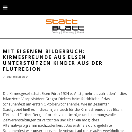
Königspaar Melanie & Christian Abels mit dem Bilderbuch „Meine erste
Kirmes“. © Königspaar Melanie & Christian Abels mit dem Bilderbuch
„Meine erste Kirmes“. © Kirmesgesellschaft Elsen-Fürth 1924 e. V.
MIT EIGENEM BILDERBUCH:
KIRMESFREUNDE AUS ELSEN
UNTERSTÜTZEN KINDER AUS DER
FLUTREGION
7. OKTOBER 2021
Die Kirmesgesellschaft Elsen-Fürth 1924 e. V. ist „mehr als zufrieden“ – dies
bilanzierte Vizepräsident Gregor Diekers beim Rückblick auf das
Scheunenfest am ersten Oktoberwochenende. Wie im gesamten
Stadtgebiet hieß es in diesem Jahr auch für die Kirmesfreunde aus Elsen,
Fürth und Fürther Berg auf prachtvolle Umzüge und stimmungsvolle
Zeltveranstaltungen zu verzichten und über ein mögliches
Alternativprogramm nachzudenken. „Das erstmals durchgeführte
Scheunenfest war unsere passende Antwort auf diese außergewöhnliche