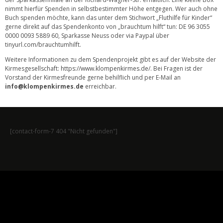
nimmt hierfür Spenden in selbstbestimmter Höhe entgegen. Wer auch ohne
Buch spenden möchte, kann das unter dem Stichwort „Fluthilfe für Kinder“
gerne direkt auf das Spendenkonto von „brauchtum hilft“ tun: DE 96 3055
0000 0093 5889 60, Sparkasse Neuss oder via Paypal über
tinyurl.com/brauchtumhilft.
Weitere Informationen zu dem Spendenprojekt gibt es auf der Website der
Kirmesgesellschaft:
https://www.klompenkirmes.de/
. Bei Fragen ist der
Vorstand der Kirmesfreunde gerne behilflich und per E-Mail an
info@klompenkirmes.de
erreichbar.
[contact-form-7 404 "Nicht gefunden"]