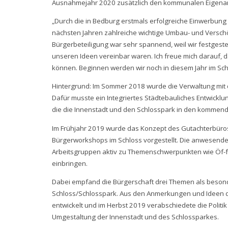
Ausnahmejahr 2020 zusätzlich den kommunalen Eigenant
„Durch die in Bedburg erstmals erfolgreiche Einwerbung
nächsten Jahren zahlreiche wichtige Umbau- und Vers
Bürgerbeteiligung war sehr spannend, weil wir festgeste
unseren Ideen vereinbar waren. Ich freue mich darauf, da
können. Beginnen werden wir noch in diesem Jahr im Schl
Hintergrund: Im Sommer 2018 wurde die Verwaltung mit 
Dafür musste ein Integriertes Städtebauliches Entwicklu
die die Innenstadt und den Schlosspark in den kommend
Im Frühjahr 2019 wurde das Konzept des Gutachterbüros
Bürgerworkshops im Schloss vorgestellt. Die anwesenden
Arbeitsgruppen aktiv zu Themenschwerpunkten wie Öf-fe
einbringen.
Dabei empfand die Bürgerschaft drei Themen als besond
Schloss/Schlosspark. Aus den Anmerkungen und Ideen der
entwickelt und im Herbst 2019 verabschiedete die Politik
Umgestaltung der Innenstadt und des Schlossparkes.