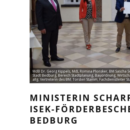
MdB Dr. Georg Kippels, MdL Romina Plonsker, BM Sascha Solb
Stadt Bedburg, Bereich Stadtplanung, Bauordnung, Wirtscha
allg. Vertreterin des BM; Torsten Stamm, Fachdienstleiter
MINISTERIN SCHAR
ISEK-FÖRDERBESCH
BEDBURG