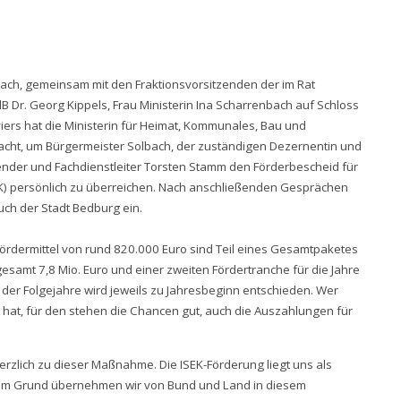
ach, gemeinsam mit den Fraktionsvorsitzenden der im Rat
 Dr. Georg Kippels, Frau Ministerin Ina Scharrenbach auf Schloss
rs hat die Ministerin für Heimat, Kommunales, Bau und
acht, um Bürgermeister Solbach, der zuständigen Dezernentin und
bender und Fachdienstleiter Torsten Stamm den Förderbescheid für
EK) persönlich zu überreichen. Nach anschließenden Gesprächen
Buch der Stadt Bedburg ein.
ördermittel von rund 820.000 Euro sind Teil eines Gesamtpaketes
gesamt 7,8 Mio. Euro und einer zweiten Fördertranche für die Jahre
 der Folgejahre wird jeweils zu Jahresbeginn entschieden. Wer
hat, für den stehen die Chancen gut, auch die Auszahlungen für
herzlich zu dieser Maßnahme. Die ISEK-Förderung liegt uns als
m Grund übernehmen wir von Bund und Land in diesem