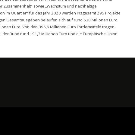
er Zusammenhalt“ sowie „Wachstum und nachhaltige
ion im Quartier“ für das Jahr 2020 werden insgesamt 295 Projekte
igen Gesamtausgaben belaufen sich auf rund 530 Millionen Euro.
lionen Euro. Von den 396,6 Millionen Euro Fördermitteln tragen
, der Bund rund 191,3 Millionen Euro und die Europäische Union