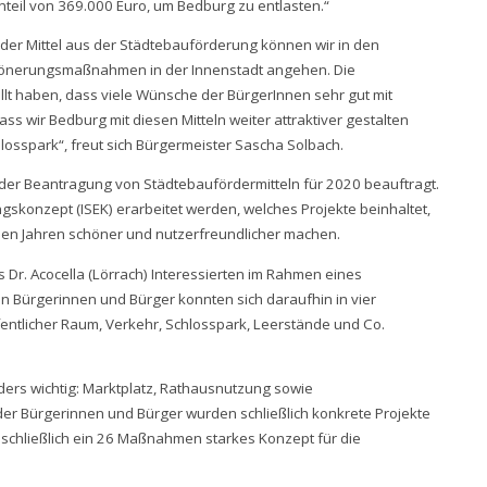
eil von 369.000 Euro, um Bedburg zu entlasten.“
 der Mittel aus der Städtebauförderung können wir in den
chönerungsmaßnahmen in der Innenstadt angehen. Die
llt haben, dass viele Wünsche der BürgerInnen sehr gut mit
ss wir Bedburg mit diesen Mitteln weiter attraktiver gestalten
osspark“, freut sich Bürgermeister Sascha Solbach.
der Beantragung von Städtebaufördermitteln für 2020 beauftragt.
ngskonzept (ISEK) erarbeitet werden, welches Projekte beinhaltet,
en Jahren schöner und nutzerfreundlicher machen.
 Dr. Acocella (Lörrach) Interessierten im Rahmen eines
 Bürgerinnen und Bürger konnten sich daraufhin in vier
ntlicher Raum, Verkehr, Schlosspark, Leerstände und Co.
ers wichtig: Marktplatz, Rathausnutzung sowie
 Bürgerinnen und Bürger wurden schließlich konkrete Projekte
 schließlich ein 26 Maßnahmen starkes Konzept für die