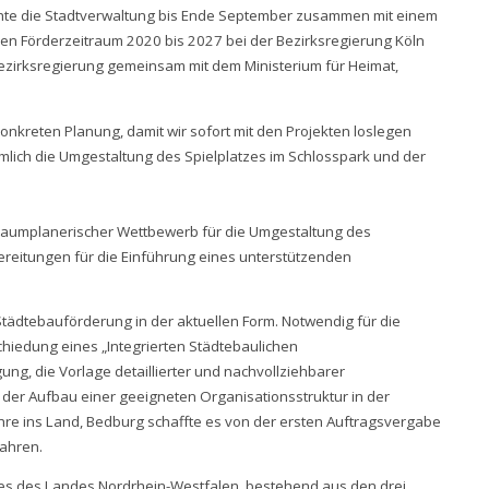
hte die Stadtverwaltung bis Ende September zusammen mit einem
en Förderzeitraum 2020 bis 2027 bei der Bezirksregierung Köln
 Bezirksregierung gemeinsam mit dem Ministerium für Heimat,
 konkreten Planung, damit wir sofort mit den Projekten loslegen
lich die Umgestaltung des Spielplatzes im Schlosspark und der
iraumplanerischer Wettbewerb für die Umgestaltung des
eitungen für die Einführung eines unterstützenden
e Städtebauförderung in der aktuellen Form. Notwendig für die
chiedung eines „Integrierten Städtebaulichen
gung, die Vorlage detaillierter und nachvollziehbarer
 der Aufbau einer geeigneten Organisationsstruktur in der
ahre ins Land, Bedburg schaffte es von der ersten Auftragsvergabe
Jahren.
es des Landes Nordrhein-Westfalen, bestehend aus den drei