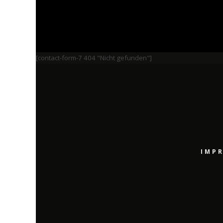
[contact-form-7 404 "Nicht gefunden"]
IMP