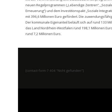
neuen Regelprogrammen („Lebendige Zentren“, „Sozial
Erneuerung“) und dem Investitionspakt „Soziale Integrat
mit 396,6 Millionen Euro gefördert. Die zuwendungsfäh
Der kommunale Eigenanteil beläuft sich auf rund 133 Mil
das Land Nordrhein-Westfalen rund 198,1 Millionen Euro
rund 7,2 Millionen Euro.
[contact-form-7 404 "Nicht gefunden"]