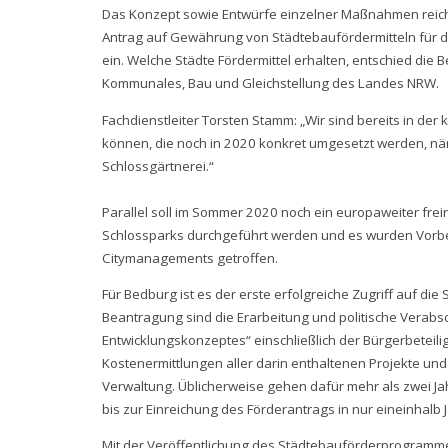
Das Konzept sowie Entwürfe einzelner Maßnahmen reic
Antrag auf Gewährung von Städtebaufördermitteln für d
ein. Welche Städte Fördermittel erhalten, entschied die
Kommunales, Bau und Gleichstellung des Landes NRW.
Fachdienstleiter Torsten Stamm: „Wir sind bereits in der
können, die noch in 2020 konkret umgesetzt werden, näm
Schlossgärtnerei.“
Parallel soll im Sommer 2020 noch ein europaweiter fre
Schlossparks durchgeführt werden und es wurden Vorber
Citymanagements getroffen.
Für Bedburg ist es der erste erfolgreiche Zugriff auf di
Beantragung sind die Erarbeitung und politische Verabs
Entwicklungskonzeptes“ einschließlich der Bürgerbeteili
Kostenermittlungen aller darin enthaltenen Projekte und
Verwaltung. Üblicherweise gehen dafür mehr als zwei J
bis zur Einreichung des Förderantrags in nur eineinhalb 
Mit der Veröffentlichung des Städtebauförderprogramm