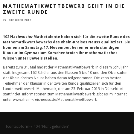
MATHEMATIKWETTBEWERB GEHT IN DIE
ZWEITE RUNDE
22. OKTOBER 2018
102 Nachwuchs-Mathetalente haben sich für die zweite Runde des
Mathematikwettbewerbs des Rhein-Kreises Neuss qualifiziert. Sie
können am Samstag, 17. November, bei einer mehrstündigen
Klausur im Gymnasium Korschenbroich ihr mathematisches
Wissen unter Beweis stellen.
Bereits zum 31. Mal findet der Mathematikwettbewerb in diesem Schuljahr
statt. Insgesamt 162 Schüler aus den Klassen 5 bis 10 und den Oberstufen
des Rhein-Kreises Neuss haben daran teilgenommen. Die zehn besten
Teilnehmer der Klausur in der zweiten Runde qualifizieren sich für den
Landeswettbewerb Mathematik, der am 23. Februar 2019 in Düsseldorf
stattfindet. Informationen zum Mathematikwettbewerb gibt es im Internet
unter
www.rhein-kreis-neuss.de/Mathematikwettbewerb
.
[contact-form-7 404 "Nicht gefunden"]